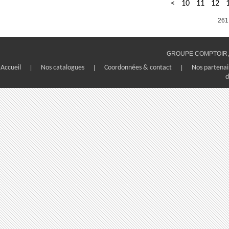
<
10
11
12
261
GROUPE COMPTOIR, 1
Accueil
|
Nos catalogues
|
Coordonnées & contact
|
Nos partenai
d