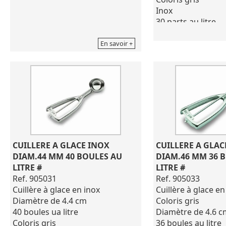
Inox
30 parts au litre
Longueur 18 cm -
inaltérable - Man
En savoir +
contenant un liqu
Pour l'entretien, n
de produits corros
eau de javel, déter
CUILLERE A GLACE INOX 
CUILLERE A GLAC
DIAM.44 MM 40 BOULES AU 
DIAM.46 MM 36 B
LITRE #
LITRE #
Ref. 905031
Ref. 905033
Cuillère à glace en inox
Cuillère à glace en
Diamètre de 4.4 cm
Coloris gris
40 boules ua litre
Diamètre de 4.6 c
Coloris gris
36 boules au litre