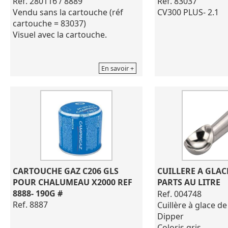
Ref. 280116 / 8889
Ref. 83037
Vendu sans la cartouche (réf
CV300 PLUS- 2.1
cartouche = 83037)
Visuel avec la cartouche.
En savoir +
CARTOUCHE GAZ C206 GLS 
CUILLERE A GLACE
POUR CHALUMEAU X2000 REF 
PARTS AU LITRE
8888- 190G #
Ref. 004748
Ref. 8887
Cuillère à glace d
Dipper
Coloris gris