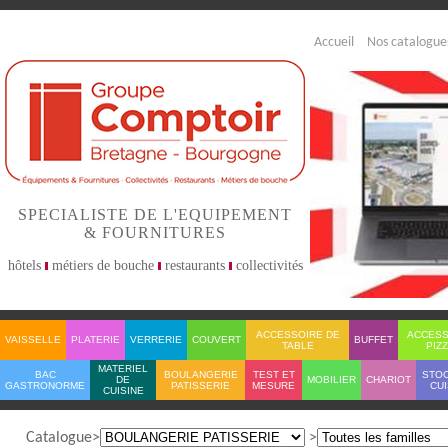
Accueil
Nos catalogue
SPECIALISTE DE L'EQUIPEMENT
& FOURNITURES
hôtels
métiers de bouche
restaurants
collectivités
ACCESSOIRE DE
ACCESS
VAISSELLE
PLATERIE
VERRERIE
COUVERT
BUFFET
TABLE
PIZ
MATERIEL
BAC
BOULANGERIE
TEST ET
STO
DE
MOBILIER
CHARIOT
GASTRONORME
PATISSERIE
MESURE
CUI
CUISINE
Catalogue