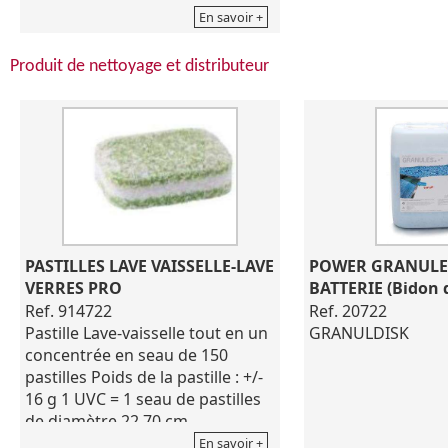
mocassins et sabots (hauteur
mocassins et sabo
En savoir +
max. 19 cm)
max. 19 cm)
Construction tout inox
Construction tout
Produit de nettoyage et distributeur
antibactérien et anti corrosion,
antibactérien et a
toit incliné.
toit incliné.
Appareil livré sur vérins
Appareil livré sur 
réglables (à partir de 10 paires)
réglables (à partir
et fixation murale.
et fixation murale.
5 tiroirs. Dimensions : 510 x 200
5 tiroirs. Dimensio
x h.2005 mm
x h.2005 mm
Mono 230 V P.550 W
Mono 230 V P.550
PASTILLES LAVE VAISSELLE-LAVE 
POWER GRANULES
VERRES PRO
BATTERIE (Bidon d
Ref. 914722
Ref. 20722
Pastille Lave-vaisselle tout en un
GRANULDISK
concentrée en seau de 150
pastilles Poids de la pastille : +/-
16 g 1 UVC = 1 seau de pastilles
de diamètre 22.70 cm
En savoir +