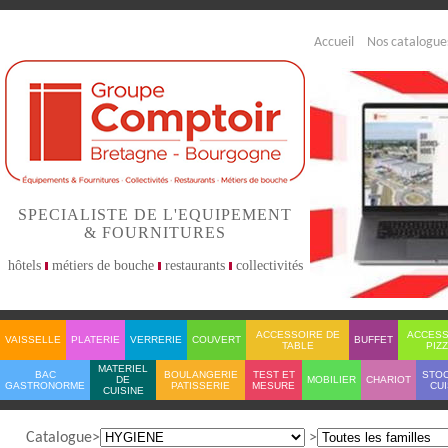
Accueil
Nos catalogue
SPECIALISTE DE L'EQUIPEMENT
& FOURNITURES
hôtels
métiers de bouche
restaurants
collectivités
ACCESSOIRE DE
ACCESS
VAISSELLE
PLATERIE
VERRERIE
COUVERT
BUFFET
TABLE
PIZ
MATERIEL
BAC
BOULANGERIE
TEST ET
STO
DE
MOBILIER
CHARIOT
GASTRONORME
PATISSERIE
MESURE
CUI
CUISINE
Catalogue