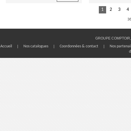
1
2
3
4
36
GROUPE COMPTOIR, 1
Accueil
|
Nos catalogues
|
Coordonnées & contact
|
Nos partenai
d