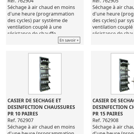
Ref. 762904
Ref. 762905
Séchage à air chaud en moins
Séchage à air cha
d'une heure (programmation
d'une heure (pro
des cycles) par système de
des cycles) par s
ventilation couplé à une
ventilation couplé
résistance de chauffe.
résistance de chau
Préserve les propriétés
Préserve les propr
En savoir +
techniques des chaussures et en
techniques des ch
allonge la durée de vie.
allonge la durée de
Désinfection par lampe
Désinfection par 
germicide à formation d'ozone
germicide à forma
avec élimination totale des
avec élimination t
bactéries responsables des
bactéries respons
mauvaises odeurs et d'affection
mauvaises odeurs 
cutanées. (Durée du cycle 1h30)
cutanées. (Durée 
Désodorisation obtenue par les
Désodorisation ob
CASIER DE SECHAGE ET 
CASIER DE SECHAG
seuls pouvoirs de l'ozone, sans
seuls pouvoirs de 
DESINFECTION CHAUSSURES 
DESINFECTION C
adjonction de produits
adjonction de pro
PR 10 PAIRES
PR 15 PAIRES
chimiques.
chimiques.
Ref. 762907
Ref. 762908
Pouvoirs assainissant testés et
Pouvoirs assainiss
Séchage à air chaud en moins
Séchage à air cha
approuvés par un laboratoire
approuvés par un 
d'une heure (programmation
d'une heure (pro