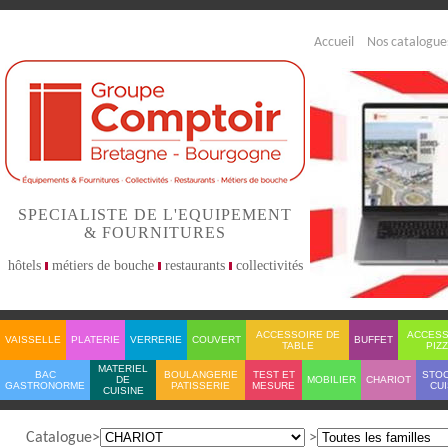
Accueil
Nos catalogue
SPECIALISTE DE L'EQUIPEMENT
& FOURNITURES
hôtels
métiers de bouche
restaurants
collectivités
ACCESSOIRE DE
ACCESS
VAISSELLE
PLATERIE
VERRERIE
COUVERT
BUFFET
TABLE
PIZ
MATERIEL
BAC
BOULANGERIE
TEST ET
STO
DE
MOBILIER
CHARIOT
GASTRONORME
PATISSERIE
MESURE
CUI
CUISINE
Catalogue