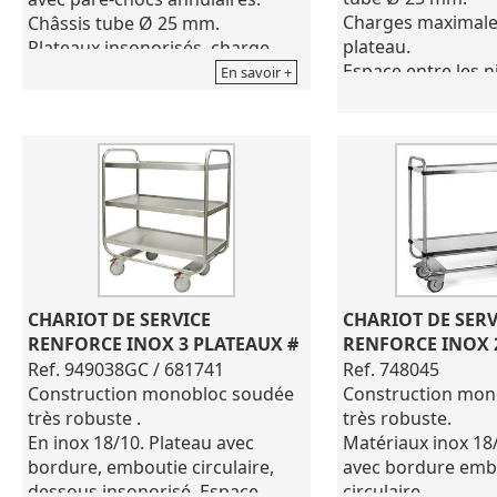
Charges maximale
Châssis tube Ø 25 mm.
plateau.
Plateaux insonorisés, charge
Espace entre les n
maximale 50 kg par plateau.
En savoir +
mm.
Espace entre les plateaux : 560
4 roues pivotante
mm.
chape polyamide do
Encombrement total : 895 x 625
avec pare-chocs a
x h.960 mm.
Encombrement tota
Fabrication française - Marque
x h.960 mm
Tournus.
Norme NF hygiène
Pour l'entretien ne pas utiliser
Fabrication franç
de produits corrosifs
Tournus.
Pour l'entretien ne
CHARIOT DE SERVICE 
CHARIOT DE SERVI
de produits corros
RENFORCE INOX 3 PLATEAUX #
RENFORCE INOX 
Ref. 949038GC / 681741
Ref. 748045
Construction monobloc soudée
Construction mon
très robuste .
très robuste.
En inox 18/10. Plateau avec
Matériaux inox 18/
bordure, emboutie circulaire,
avec bordure emb
dessous insonorisé. Espace
circulaire.