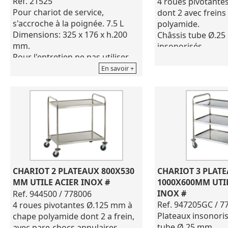
Ref. 21525
4 roues pivotant
Pour chariot de service,
dont 2 avec freins
s'accroche à la poignée. 7.5 L
polyamide.
Dimensions: 325 x 176 x h.200
Châssis tube Ø.25
mm.
insonorisés.
Pour l'entretien ne pas utiliser
Charge maximale 
de produits corrosifs
plateau.
En savoir +
Espace entre les p
mm.
Encombrement tota
x h 960 mm
Fabrication franç
Tournus.
Pour l'entretien ne
de produits corros
CHARIOT 2 PLATEAUX 800X530 
CHARIOT 3 PLATE
MM UTILE ACIER INOX #
1000X600MM UTIL
INOX #
Ref. 944500 / 778006
Ref. 947205GC / 7
4 roues pivotantes Ø.125 mm à
Plateaux insonoris
chape polyamide dont 2 a frein,
tube Ø 25 mm.
avec pare-chocs annulaires.