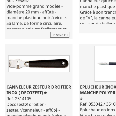
Ref. 793867
Canneleur gaucher 
Vide-pomme grand modèle -
manche plastique n
diamètre 20 mm - affûté -
Grâce à son tranc
manche plastique noir à virole.
de "V", le cannele
Sa lame, de forme circulaire,
réaliser de belles
permet d'enlever facilement et
bien de fines lani
en un seul geste, le trognon
légumes ou de frui
En savoir +
d'une pomme.
Modèle gaucher.
Lame en acier inoxydable
Lame en acier ino
X6Cr17, lame découpée et
X20Cr13, lame dé
emboutie, à soie postiche, forme
emboutie, à soie 
circulaire. Tranchant cerclé.
pour gaucher.
Manche polypropylène de
Tranchant biseau
coloris noir.
coloris noir.
Dimensions de 23X2.6X2.2cm
Pour l'entretien, ne pas utiliser
CANNELEUR ZESTEUR DROITIER 
EPLUCHEUR INOX
de produtis corrosifs et ou
INOX ( DECOZEST) #
MANCHE POLYPRO
agressifs tels que eau de javel,
#
Ref. 2514105
détergent...
Ref. 053042 / 3510
Décozest® droitier -
Eplucheur en inox
zesteur/canneleur - affûté -
Manche en polypr
manche plastique noir à virole.