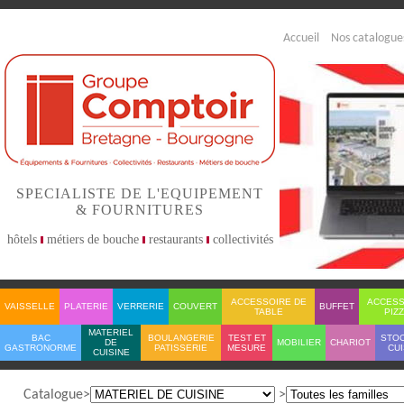
Accueil
Nos catalogue
SPECIALISTE DE L'EQUIPEMENT
& FOURNITURES
hôtels
métiers de bouche
restaurants
collectivités
ACCESSOIRE DE
ACCESS
VAISSELLE
PLATERIE
VERRERIE
COUVERT
BUFFET
TABLE
PIZ
MATERIEL
BAC
BOULANGERIE
TEST ET
STO
DE
MOBILIER
CHARIOT
GASTRONORME
PATISSERIE
MESURE
CUI
CUISINE
Catalogue