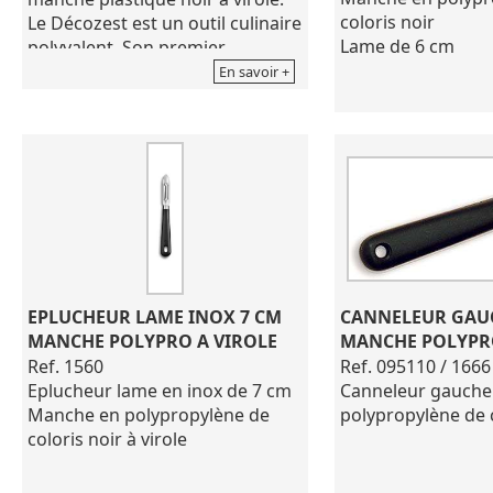
coloris noir
Le Décozest est un outil culinaire
Lame de 6 cm
polyvalent. Son premier
tranchant en forme de V permet
En savoir +
Conseil entretien :
de réaliser des lanières de
ne pas laisser de 
légumes ou de fruits, de décorer
alimentaires. Ne pa
une pièce travaillée. Son
produit corrosif. 
deuxième tranchant muni de
après lavage.
petits trous affutés permet de
réaliser des zestes.
Modèle droitier.
Lame en acier inoxydable
X20Cr13, de 5 cm découpée et
emboutie, à soie postiche forme
EPLUCHEUR LAME INOX 7 CM 
CANNELEUR GAUC
pour droitier.
MANCHE POLYPRO A VIROLE
MANCHE POLYPR
Manche en polypropylène en
Ref. 1560
Ref. 095110 / 1666
noir, tranchant biseauté.
Eplucheur lame en inox de 7 cm
Canneleur gauche
Passe au lave-vaisselle
Manche en polypropylène de
polypropylène de c
coloris noir à virole