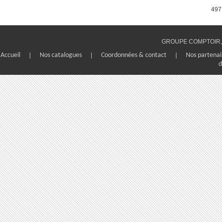
497
GROUPE COMPTOIR, 1
Accueil
|
Nos catalogues
|
Coordonnées & contact
|
Nos partenai
d