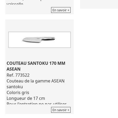
vaisselle.
de produits corros
Série: Nova
En savoir +
Matériau de Lame: Acier
Inoxydable NITRUM®
Matériau du manche:
Polypropylène
Usage: Office
Couleur: Noir
Longueur de la Lame: 100 mm
Emballage: Gaine
Poids: 25 g
COUTEAU SANTOKU 170 MM 
Existe dans un divers panel de
ASEAN
coloris (rouge, bleu, vert,
Ref. 773522
corail...)
Couteau de la gamme ASEAN
santoku
Coloris gris
Longueur de 17 cm
Pour l'entretien ne pas utiliser
de produits corrosifs
En savoir +