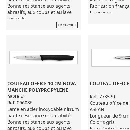
Bonne résistance aux agents
Fabrication frança
abrasifs, aux coups et au lave
Lame inox
vaisselle.
8.5 cm
Série: Nova
Pour l'entretien ne
En savoir +
Matériau de Lame: Acier
de produits corros
Inoxydable NITRUM®
Matériau du manche:
Polypropylène
Usage: Office
Couleur: Vert
Longueur de la Lame: 100 mm
Emballage: Gaine
Poids: 25 g
COUTEAU OFFICE 10 CM NOVA - 
COUTEAU OFFICE
Existe dans différents coloris
MANCHE POLYPROPYLENE 
NOIR #
Ref. 773520
Ref. 096086
Couteau office de
Lame en acier inoxydable nitrum
ASEAN
haute résistance et durabiité.
Longueur de 9 cm
Bonne résistance aux agents
Coloris gris
abrasifs, aux coups et au lave
Pour l'entretien ne