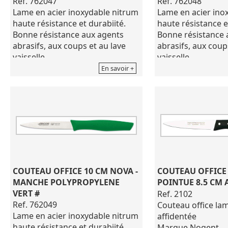
Ref. 762047
Ref. 762048
Lame en acier inoxydable nitrum
Lame en acier ino
haute résistance et durabiité.
haute résistance e
Bonne résistance aux agents
Bonne résistance 
abrasifs, aux coups et au lave
abrasifs, aux coup
vaisselle.
vaisselle.
Série: Nova
Série: Nova
En savoir +
Matériau de Lame: Acier
Matériau de Lame:
Inoxydable NITRUM®
Inoxydable NITR
Matériau du manche:
Matériau du manc
Polypropylène
Polypropylène
Usage: Office
Usage: Office
Couleur: Vert
Couleur: Vert
Longueur de la Lame: 100 mm
Longueur de la L
Emballage: Gaine
Emballage: Gaine
Poids: 25 g
Poids: 25 g
COUTEAU OFFICE 10 CM NOVA - 
COUTEAU OFFICE 
existe dans différents coloris
Existe dans différe
MANCHE POLYPROPYLENE 
POINTUE 8.5 CM 
VERT #
Ref. 2102
Ref. 762049
Couteau office la
Lame en acier inoxydable nitrum
affidentée
haute résistance et durabiité.
Marque Nogent