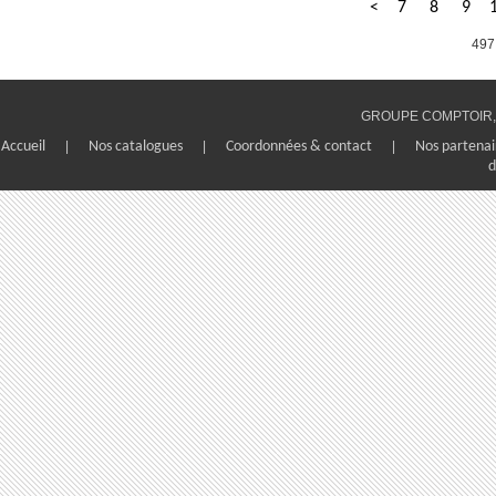
<
7
8
9
497
GROUPE COMPTOIR, 1
Accueil
|
Nos catalogues
|
Coordonnées & contact
|
Nos partenai
d