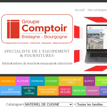
Accueil
Nos catalogue
SPECIALISTE DE L'EQUIPEMENT
& FOURNITURES
hôtels
métiers de bouche
restaurants
collectivités
ACCESSOIRE DE
ACCESS
VAISSELLE
PLATERIE
VERRERIE
COUVERT
BUFFET
TABLE
PIZ
MATERIEL
BAC
BOULANGERIE
TEST ET
STO
DE
MOBILIER
CHARIOT
GASTRONORME
PATISSERIE
MESURE
CUI
CUISINE
Catalogue