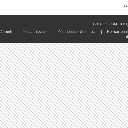
mm
22
Pour l'entretien ne pas utiliser
de produits corrosifs
GROUPE COMPTOIR, 1
Accueil
|
Nos catalogues
|
Coordonnées & contact
|
Nos partenai
d