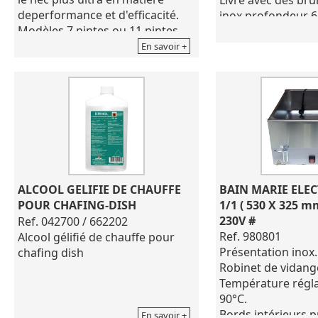
deperformance et d'efficacité.
inox profondeur 
Modèles 7 pintes ou 11 pintes
Pour l'entretien ne
disponibles.
de produits corros
En savoir +
Utilise jusqu'à 25 % d'énergie en
moins.
Boutons de commande
encastrés.
Utilisation avec de l'eau pour un
transfert d'énergie maximal.
Livré avec un récipient inox
amovible + son couvercle
articulé.
ALCOOL GELIFIE DE CHAUFFE 
BAIN MARIE ELEC
Puissance 800 W -
POUR CHAFING-DISH
1/1 ( 530 X 325 
Dimensions : D. 32 HT 24.5 CM.
230V #
Ref. 042700 / 662202
Température maxi 74°C.
Ref. 980801
Alcool gélifié de chauffe pour
Présentation inox.
chafing dish
Robinet de vidang
Température régla
90°C.
Bords intérieurs p
En savoir +