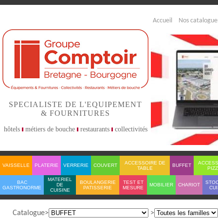
Accueil
Nos catalogue
SPECIALISTE DE L'EQUIPEMENT
& FOURNITURES
hôtels
métiers de bouche
restaurants
collectivités
ACCESSOIRE DE
ACCESS
VAISSELLE
PLATERIE
VERRERIE
COUVERT
BUFFET
TABLE
PIZ
MATERIEL
BAC
BOULANGERIE
TEST ET
STO
DE
MOBILIER
CHARIOT
GASTRONORME
PATISSERIE
MESURE
CUI
CUISINE
Catalogue