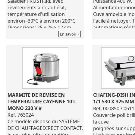
Saladier FROSTFIRE avec
Puissance 400 W.
revêtements anti-adhésif,
Alimentation mon
température d'utilisation
Cuve amovible ino
environ -30°C à environ 200°C.
Facile à nettoyer.
Dimensions: 25 x 25 x 12 cm
automatique régla
Volume: 3.8 L
90°C
En savoir +
Matière: Aluminium
Dimensions: Ø.33
Coloris: Gris moucheté
Passable au lave-vaisselle
Ne pas utiliser de produits
corrosifs pour l'entretien
Empilable
MARMITE DE REMISE EN 
CHAFING-DISH INO
TEMPERATURE CAYENNE 10 L 
1/1 530 X 325 MM
MONO 230 V #
Ref. 000850 / 061
Ref. 763024
Couvercle poli bri
Ce modèle dispose du SYSTÈME
la cuve
DE CHAUFFAGEDIRECT CONTACT,
poignées sur sup
le nec plus ultra en matière
Livré avec des bru