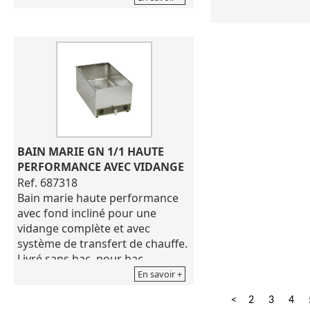
bac profondeur 
Livré nu sans bac
Mono 230 V
Puissance : 1200 
Dimensions : 340 x
h.250mm.
Poids : 7,85 Kg
BAIN MARIE GN 1/1 HAUTE 
PERFORMANCE AVEC VIDANGE
Ref. 687318
Bain marie haute performance
avec fond incliné pour une
vidange complète et avec
système de transfert de chauffe.
Livré sans bac, pour bac
profondeur 150 mm.
En savoir +
Mono 230V Puissance 1.75 Kw
<
2
3
4
Dimensions : 320 x 580 x h.260