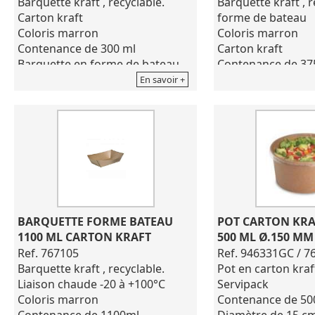
Barquette kraft , recyclable.
Barquette kraft , 
Carton kraft
forme de bateau
Coloris marron
Coloris marron
Contenance de 300 ml
Carton kraft
Barquette en forme de bateau
Contenance de 37
Liaison chaude -20 à +100°C
Liaison chaude -2
En savoir +
Barquette recyclable.
Barquette recyclab
Utilisation d'un carton 100%
Utilisation d'un c
apte au contact alimentaire,
apte au contact al
pure pâte de bois, certifié FSC
pure pâte de bois, 
Dimensions haut / bas : 152 x
Dimensions haut / 
100 x h.41 mm / 104 x 59 mm
117 x h.41 mm / 1
Carton de 1000 pièces
Carton de 1000 pi
BARQUETTE FORME BATEAU 
POT CARTON KRAF
1100 ML CARTON KRAFT
500 ML Ø.150 MM
Ref. 767105
Ref. 946331GC / 7
Barquette kraft , recyclable.
Pot en carton kra
Liaison chaude -20 à +100°C
Servipack
Coloris marron
Contenance de 50
Contenance de 1100ml
Diamètre de 15 c