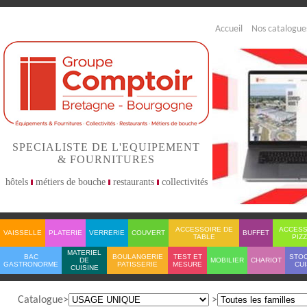
Accueil
Nos catalogue
SPECIALISTE DE L'EQUIPEMENT
& FOURNITURES
hôtels
métiers de bouche
restaurants
collectivités
ACCESSOIRE DE
ACCESS
VAISSELLE
PLATERIE
VERRERIE
COUVERT
BUFFET
TABLE
PIZ
MATERIEL
BAC
BOULANGERIE
TEST ET
STO
DE
MOBILIER
CHARIOT
GASTRONORME
PATISSERIE
MESURE
CUI
CUISINE
Catalogue