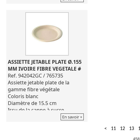
Longueur de 15.5 cm
Vendu en carton de 2500 pièces
ASSIETTE JETABLE PLATE Ø.155 
MM IVOIRE FIBRE VEGETALE #
Ref. 942042GC / 765735
Assiette jetable plate de la
gamme fibre végétale
Coloris blanc
Diamètre de 15.5 cm
Issu de la canne à sucre -
compostable industriellement
En savoir +
Utilisation froide ou chaude
<
11
12
13
(micro-ondes) compostable
industriellement
458