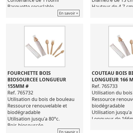
Barquette recyclable.
Hauteur de 4.7 cm
Utilisation d'un carton 100%
Gamme biosourcé
En savoir +
apte au contact alimentaire,
Température d'util
pure pâte de bois, certifié FSC
5°C/+70°C
Dimensions haut / bas : 255 x
Carton de 300 piè
180 x h.57 mm / 168 x 96 mm
Carton de 500 pièces
FOURCHETTE BOIS 
COUTEAU BOIS B
BIOSOURCEE LONGUEUR 
LONGUEUR 166 
155MM #
Ref. 765733
Ref. 765732
Utilisation du boi
Utilisation du bois de bouleau
Ressource renouve
Ressource renouvelable et
biodégradable
biodégradable
Utilisation jusqu'a
Utilisation jusqu'a 80°c.
Longueur de 16
Bois biosourcée
Coloris marron
Coloris marron beige
Carton de 2500 pi
En savoir +