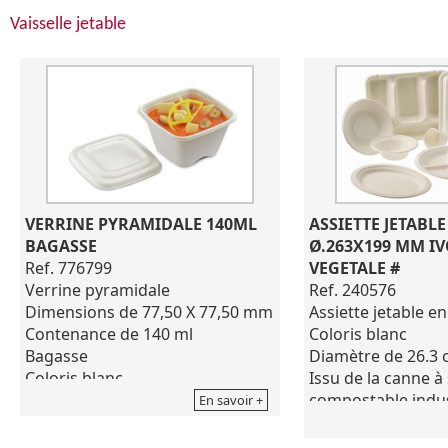
Vaisselle jetable
VERRINE PYRAMIDALE 140ML 
ASSIETTE JETABLE
BAGASSE
Ø.263X199 MM IVO
VEGETALE #
Ref. 776799
Ref. 240576
Verrine pyramidale
Assiette jetable en
Dimensions de 77,50 X 77,50 mm
Coloris blanc
Contenance de 140 ml
Diamètre de 26.3
Bagasse
Issu de la canne à 
Coloris blanc
compostable indus
Carton de 600 pièces
En savoir +
Utilisation froide
(micro-ondes) co