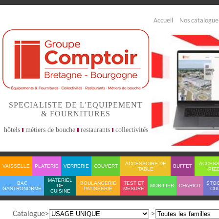
Accueil
Nos catalogue
SPECIALISTE DE L'EQUIPEMENT
& FOURNITURES
hôtels
métiers de bouche
restaurants
collectivités
ACCESSOIRE DE
ACCESS
VAISSELLE
PLATERIE
VERRERIE
COUVERT
BUFFET
TABLE
PIZ
MATERIEL
BAC
BOULANGERIE
TEST ET
STO
DE
MOBILIER
CHARIOT
GASTRONORME
PATISSERIE
MESURE
CUI
CUISINE
Catalogue