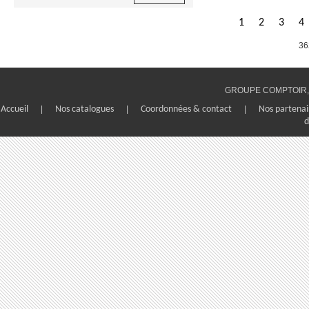
1
2
3
4
36
GROUPE COMPTOIR, 1
Accueil
|
Nos catalogues
|
Coordonnées & contact
|
Nos partenai
d