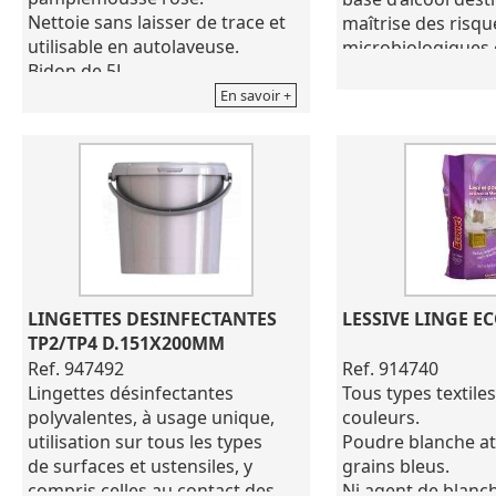
Nettoie sans laisser de trace et
maîtrise des risqu
utilisable en autolaveuse.
microbiologiques
Bidon de 5L
environnement mé
(hôpitaux, cliniqu
En savoir +
retraite, crèches, et
été développé pou
usages :BIOCIDE T
Nature chimique :
CAS 64-17-5) : 63.7
Propan-2-ol (N° CA
6.3g / 100g
Pour la désinfecti
surfaces lavables t
LINGETTES DESINFECTANTES 
LESSIVE LINGE E
>> les plans de tra
TP2/TP4 D.151X200MM
paillasses,
Ref. 947492
Ref. 914740
l’ameublement(pl
Lingettes désinfectantes
Tous types textile
patients, lits, chai
polyvalentes, à usage unique,
couleurs.
chariots…),
utilisation sur tous les types
Poudre blanche a
>> les lunettes de 
de surfaces et ustensiles, y
grains bleus.
>> les plateaux re
compris celles au contact des
Ni agent de blanch