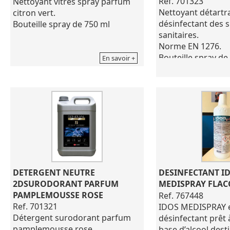
Ref. 701323
Nettoyant vitres spray parfum
Nettoyant détartr
citron vert.
désinfectant des 
Bouteille spray de 750 ml
sanitaires.
Norme EN 1276.
Bouteille spray de
En savoir +
DETERGENT NEUTRE 
DESINFECTANT ID
2DSURODORANT PARFUM 
MEDISPRAY FLACO
PAMPLEMOUSSE ROSE
Ref. 767448
Ref. 701321
IDOS MEDISPRAY e
Détergent surodorant parfum
désinfectant prêt à
pamplemousse rose.
base d’alcool desti