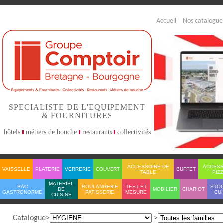
Accueil
Nos catalogue
SPECIALISTE DE L'EQUIPEMENT
& FOURNITURES
hôtels
métiers de bouche
restaurants
collectivités
ACCESSOIRE DE
ACCESS
VAISSELLE
PLATERIE
VERRERIE
COUVERT
BUFFET
TABLE
PIZ
MATERIEL
BAC
BOULANGERIE
TEST ET
STO
DE
MOBILIER
CHARIOT
GASTRONORME
PATISSERIE
MESURE
CUI
CUISINE
Catalogue