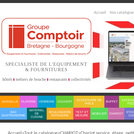
Accueil
Nos catalogue
SPECIALISTE DE L'EQUIPEMENT
& FOURNITURES
hôtels
métiers de bouche
restaurants
collectivités
ACCESSOIRE DE
ACCESS
VAISSELLE
PLATERIE
VERRERIE
COUVERT
BUFFET
TABLE
PIZ
MATERIEL
BAC
BOULANGERIE
TEST ET
STO
DE
MOBILIER
CHARIOT
GASTRONORME
PATISSERIE
MESURE
CUI
CUISINE
Accueil
Tout le catalogue
CHARIOT
Chariot service, étage, pet