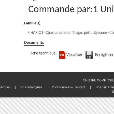
Commande par:1 Uni
Famille(s)
CHARIOT
Chariot service, étage, petit déjeuner
Ch
Documents
Fiche technique:
Visualiser
Enregistrer
GROUPE COMPTOIR, 1
Accueil
|
Nos catalogues
|
Coordonnées & contact
|
Nos partenai
d