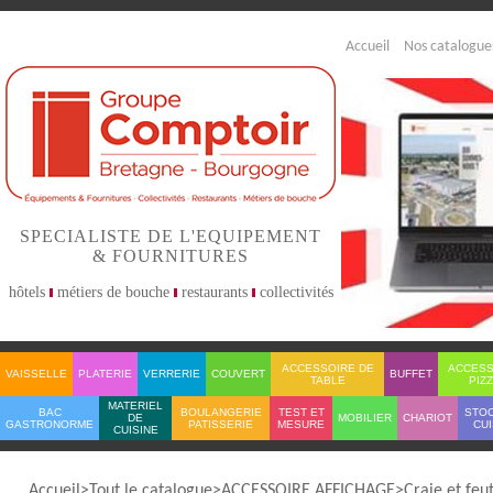
Accueil
Nos catalogue
SPECIALISTE DE L'EQUIPEMENT
& FOURNITURES
hôtels
métiers de bouche
restaurants
collectivités
ACCESSOIRE DE
ACCESS
VAISSELLE
PLATERIE
VERRERIE
COUVERT
BUFFET
TABLE
PIZ
MATERIEL
BAC
BOULANGERIE
TEST ET
STO
DE
MOBILIER
CHARIOT
GASTRONORME
PATISSERIE
MESURE
CUI
CUISINE
Accueil
Tout le catalogue
ACCESSOIRE AFFICHAGE
Craie et feu