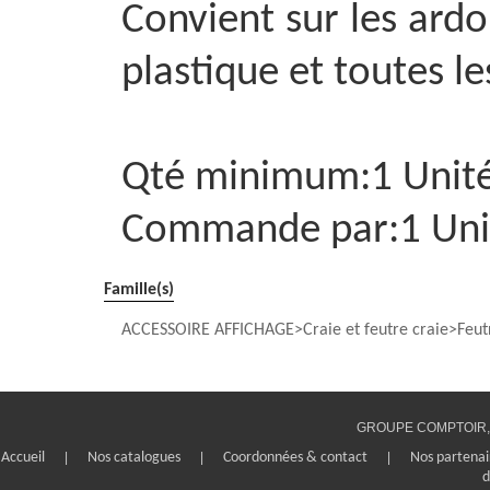
Convient sur les ardoi
plastique et toutes l
Qté minimum:1 Unit
Commande par:1 Uni
Famille(s)
ACCESSOIRE AFFICHAGE
Craie et feutre craie
Feut
GROUPE COMPTOIR, 1
Accueil
|
Nos catalogues
|
Coordonnées & contact
|
Nos partenai
d