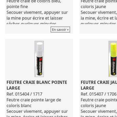
Feutre craie de coloris bleu,
Feutre craie point
pointe fine
coloris jaune
Secouer vivement, appuyer sur
Secouer vivement,
la mine pour écrire et laisser
la mine, écrire et 
sécher quelques minutes.
quelques minutes,
Nettoyer simplement à l'eau
simplement à l'eau
En savoir +
pour écrire à nouveau.
de nouveau.
Convient sur les ardoises, le
Convient sur les ar
verre, le miroir, métal, plastique
verre, miroir, méta
et toues les srufaces non-
toutes les surface
poreuses.
poreuses.
FEUTRE CRAIE BLANC POINTE 
FEUTRE CRAIE JA
LARGE
LARGE
Ref. 015404 / 1717
Ref. 015407 / 1706
Feutre craie pointe large de
Feutre craie point
coloris blanc
coloris jaune
Secouer vivement, appuyer sur
Secouer vivement,
la mine, écrire et laisser sécher
la mine, écrire et 