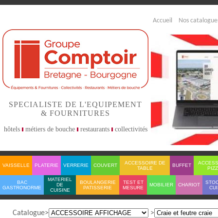
Accueil
Nos catalogue
SPECIALISTE DE L'EQUIPEMENT
& FOURNITURES
hôtels
métiers de bouche
restaurants
collectivités
ACCESSOIRE DE
ACCESS
VAISSELLE
PLATERIE
VERRERIE
COUVERT
BUFFET
TABLE
PIZ
MATERIEL
BAC
BOULANGERIE
TEST ET
STO
DE
MOBILIER
CHARIOT
GASTRONORME
PATISSERIE
MESURE
CUI
CUISINE
Catalogue