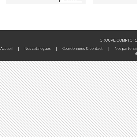
GROUPE COMPTOIR, 1
Accueil
|
Nos catalogues
|
Coordonnées & contact
|
Nos partenai
d