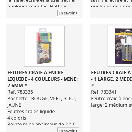
quelques minutes. Nettoyer
quelques minutes.
simplement à l'eau pour écrire à
simplement à l'eau
En savoir +
nouveau.
nouveau.
Convient sur les ardoises, le
Convient sur les ar
verre, mirroir, métal, plastique et
verre, miroir, méta
toutes les surfaces non-
et toutes les surf
poreuses.
poreuse.
FEUTRES-CRAIE À ENCRE 
FEUTRES-CRAIE À
LIQUIDE - 4 COULEURS - MINE:  
- 1 LARGE, 2 MEDI
2-6MM #
#
Ref. 783336
Ref. 783341
Pochette - ROUGE, VERT, BLEU,
Feutre craie à encr
JAUNE
large; 2 médium et
Feutres craies liquide
4 coloris
Pointe mine épaisseur de 2 à 6
mm
En savoir +