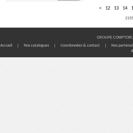
Compotier en porcelaine.
<
12
13
14
Excellente résistance à la chaleur,
empilable, résistances aux
2155
marquages, aux chocs
thermiques.
GROUPE COMPTOIR, 1
Accueil
|
Nos catalogues
|
Coordonnées & contact
|
Nos partenai
d