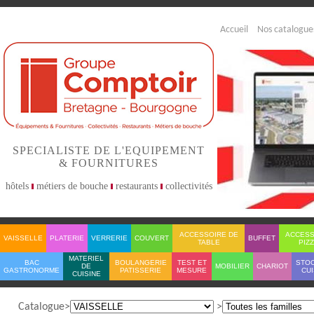
Accueil
Nos catalogue
SPECIALISTE DE L'EQUIPEMENT
& FOURNITURES
hôtels
métiers de bouche
restaurants
collectivités
ACCESSOIRE DE
ACCESS
VAISSELLE
PLATERIE
VERRERIE
COUVERT
BUFFET
TABLE
PIZ
MATERIEL
BAC
BOULANGERIE
TEST ET
STO
DE
MOBILIER
CHARIOT
GASTRONORME
PATISSERIE
MESURE
CUI
CUISINE
Catalogue