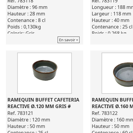
Ref. 783118
Ref. 783119
Diamètre : 96 mm
Longueur : 188 m
Hauteur : 28 mm
Largeur : 118 mm
Contenance : 8 cl
Hauteur : 40 mm
Poids : 0,130kg
Contenance : 25 cl
Coloris: Gris
Poids : 0,268 kg
Gamme : cafétéria réactive
Coloris: Gris
En savoir +
Coupelle en porcelaine.
Gamme : cafétéria
Excellente résistance à la chaleur,
Plat sabot en porc
empilable, résistances aux
Excellente résistan
marquages, aux chocs
empilable, résista
thermiques.
marquages, aux c
thermiques.
RAMEQUIN BUFFET CAFETERIA 
RAMEQUIN BUFFE
REACTIVE Ø.120 MM GRIS #
REACTIVE Ø.160 
Ref. 783121
Ref. 783122
Diamètre : 120 mm
Diamètre : 160 m
Hauteur : 50 mm
Hauteur : 50 mm
Contenance : 25 cl
Contenance : 60 cl