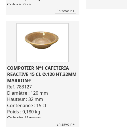
Coloris:Gris
Coloris: Gris
Gamme : cafétéria réactive
Gamme : cafétéria
En savoir +
Ramequin en porcelaine.
Ravier carré en po
Excellente résistance à la chaleur,
Excellente résistan
empilable, résistances aux
empilable, résista
marquages, aux chocs
marquages, aux c
thermiques.
thermiques.
COMPOTIER N°1 CAFETERIA 
REACTIVE 15 CL Ø.120 HT.32MM 
MARRON#
Ref. 783127
Diamètre : 120 mm
Hauteur : 32 mm
Contenance : 15 cl
Poids : 0,180 kg
Coloris: Marron
Gamme : cafétéria réactive
En savoir +