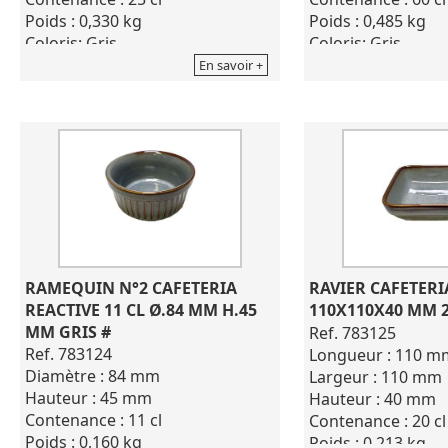
Poids : 0,330 kg
Poids : 0,485 kg
Coloris: Gris
Coloris: Gris
Gamme : cafétéria réactive
Gamme : cafétéria
En savoir +
Ramequin en porcelaine.
Ramequin en porce
Excellente résistance à la chaleur,
Excellente résistan
empilable, résistances aux
empilable, résista
marquages, aux chocs
marquages, aux c
thermiques.
thermiques.
RAMEQUIN N°2 CAFETERIA 
RAVIER CAFETERIA
REACTIVE 11 CL Ø.84 MM H.45 
110X110X40 MM 20
MM GRIS #
Ref. 783125
Ref. 783124
Longueur : 110 m
Diamètre : 84 mm
Largeur : 110 mm
Hauteur : 45 mm
Hauteur : 40 mm
Contenance : 11 cl
Contenance : 20 cl
Poids : 0,160 kg
Poids : 0,213 kg