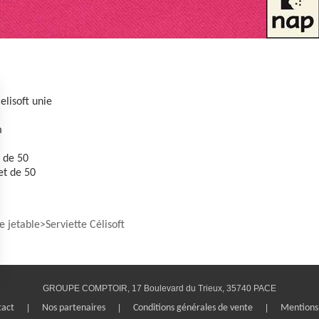
lisoft unie
m
 de 50
t de 50
e jetable
Serviette Célisoft
GROUPE COMPTOIR, 17 Boulevard du Trieux, 35740 PACE
s Options
tact
|
Nos partenaires
|
Conditions générales de vente
|
Mentions 