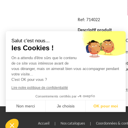
Ref:
714022
Descriptif produit
Salut c'est nous...
Serviette de la gamme Ce
les Cookies !
Coloris framboise
Dimensions de 40X40 c
On a attendu d'être sûrs que le contenu
de ce site vous intéresse avant de
Qté minimum:16 Paquet
vous déranger, mais on aimerait bien vous accompagner pendant
Commande par:16 Paque
votre visite...
C'est OK pour vous ?
Famille(s)
Lire notre politique de confidentialité
USAGE UNIQUE
Serviett
Consentements certifiés par
Non merci
Je choisis
OK pour moi
Axeptio consent
Plateforme de Gestion du Consentement : Personnalisez vo
Accueil
|
Nos catalogues
|
Coordonnées & con