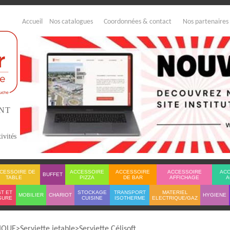
Accueil
Nos catalogues
Coordonnées & contact
Nos partenaires
ENT
ivités
CESSOIRE DE
ACCESSOIRE
ACCESSOIRE
ACCESSOIRE
AC
BUFFET
TABLE
PIZZA
DE BAR
AFFICHAGE
A
T ET
STOCKAGE
TRANSPORT
MATERIEL
MOBILIER
CHARIOT
HYGIENE
SURE
CUISINE
ISOTHERME
ELECTRIQUE/GAZ
IQUE
Serviette jetable
Serviette Célisoft