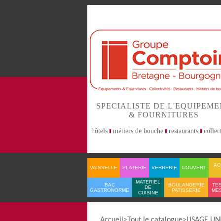
SPECIALISTE DE L'EQUIPEM
& FOURNITURES
hôtels
métiers de bouche
restaurants
collect
AC
VAISSELLE
PLATERIE
VERRERIE
COUVERT
MATERIEL
BAC
BOULANGERIE
TES
DE
GASTRONORME
PATISSERIE
ME
CUISINE
Accueil
Tout le catalogue
USAGE UN