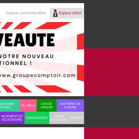
Espace client
Espace communication
Réf.
Identifiant
Mot de passe
Mot de passe oublié ?
CESSOIRE
USAGE
BATTERIE DE
PLATEAU
CCUEIL
UNIQUE
CUISINE
VETEMENT ET
PIECE
CHAUSSURES
DIVERS
ACCESSOIRE
DETACHEE