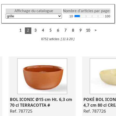
Affichage du catalogue
Nombre d'articles par page:
10
100
1
2
3
4
5
6
7
8
9
10
>
8752 articles
[ 11 à 20 ]
BOL ICONIC Ø15 cm Ht. 6,3 cm 
POKÉ BOL ICONI
70 cl TERRACOTTA #
4,7 cm 80 cl CR
Ref. 787725
Ref. 787726