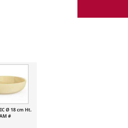
C Ø 18 cm Ht. 
EAM #