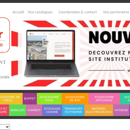
Accueil
Nos catalogues
Coordonnées & contact
Nos partenaires
ENT
ivités
CESSOIRE DE
ACCESSOIRE
ACCESSOIRE
ACCESSOIRE
AC
BUFFET
TABLE
PIZZA
DE BAR
AFFICHAGE
A
T ET
STOCKAGE
TRANSPORT
MATERIEL
MOBILIER
CHARIOT
HYGIENE
SURE
CUISINE
ISOTHERME
ELECTRIQUE/GAZ