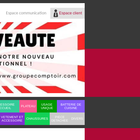
Espace client
Espace communication
Réf.
Identifiant
Mot de passe
Mot de passe oublié ?
CESSOIRE
USAGE
BATTERIE DE
PLATEAU
CCUEIL
UNIQUE
CUISINE
VETEMENT ET
PIECE
CHAUSSURES
DIVERS
ACCESSOIRE
DETACHEE