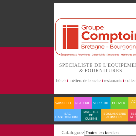
SPECIALISTE DE L'EQUIPEM
& FOURNITURES
hôtels
métiers de bouche
restaurants
collect
AC
VAISSELLE
PLATERIE
VERRERIE
COUVERT
MATERIEL
BAC
BOULANGERIE
TES
DE
GASTRONORME
PATISSERIE
ME
CUISINE
Catalogue