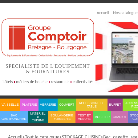
Accueil
Nos catalogue
SPECIALISTE DE L'EQUIPEMENT
& FOURNITURES
hôtels
métiers de bouche
restaurants
collectivités
ACCESSOIRE DE
ACCESS
VAISSELLE
PLATERIE
VERRERIE
COUVERT
BUFFET
TABLE
PIZ
MATERIEL
BAC
BOULANGERIE
TEST ET
STO
DE
MOBILIER
CHARIOT
GASTRONORME
PATISSERIE
MESURE
CUI
CUISINE
Accueil
Tout le catalogue
STOCKAGE CUISINE
Bac, cagette, sea