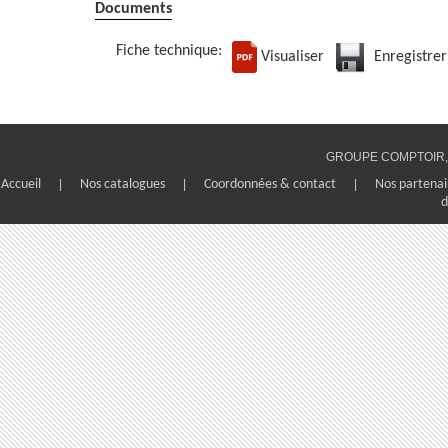
Documents
Fiche technique:
Visualiser
Enregistrer
GROUPE COMPTOIR, 1
Accueil
|
Nos catalogues
|
Coordonnées & contact
|
Nos partenai
d