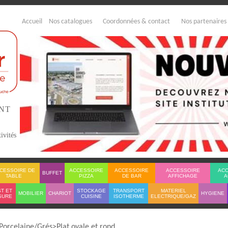
Accueil
Nos catalogues
Coordonnées & contact
Nos partenaires
ENT
ivités
CESSOIRE DE
ACCESSOIRE
ACCESSOIRE
ACCESSOIRE
AC
BUFFET
TABLE
PIZZA
DE BAR
AFFICHAGE
A
T ET
STOCKAGE
TRANSPORT
MATERIEL
MOBILIER
CHARIOT
HYGIENE
SURE
CUISINE
ISOTHERME
ELECTRIQUE/GAZ
Porcelaine/Grés
Plat ovale et rond