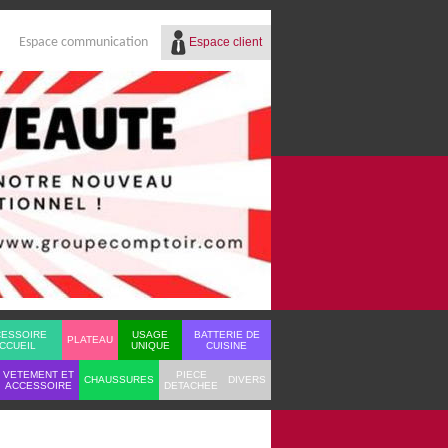
Espace client
Espace communication
Réf.
Identifiant
Mot de passe
Mot de passe oublié ?
CESSOIRE
USAGE
BATTERIE DE
PLATEAU
CCUEIL
UNIQUE
CUISINE
VETEMENT ET
PIECE
CHAUSSURES
DIVERS
ACCESSOIRE
DETACHEE