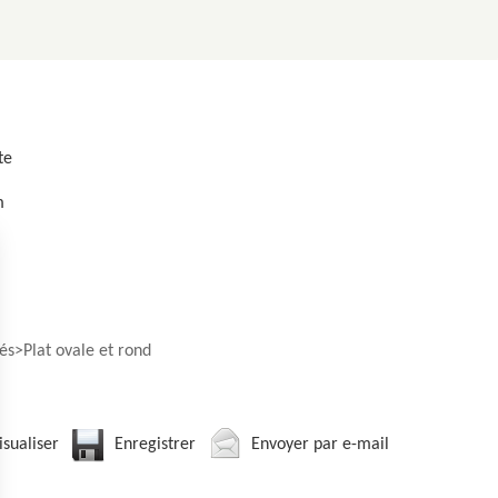
te
m
és
Plat ovale et rond
isualiser
Enregistrer
Envoyer par e-mail