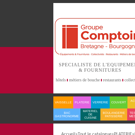
SPECIALISTE DE L'EQUIPEM
& FOURNITURES
hôtels
métiers de bouche
restaurants
collect
AC
VAISSELLE
PLATERIE
VERRERIE
COUVERT
MATERIEL
BAC
BOULANGERIE
TES
DE
GASTRONORME
PATISSERIE
ME
CUISINE
Accueil
Tout le catalogue
PLATERIE