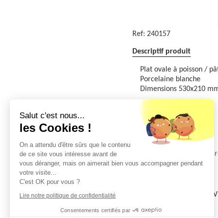
Ref:
240157
Descriptif produit
Plat ovale à poisson / pâ
Porcelaine blanche
Dimensions 530x210 m
Qté minimum:1 Unité
Salut c'est nous...
Commande par:1 Unité
les Cookies !
Famille(s)
On a attendu d'être sûrs que le contenu
PLATERIE
Porcelaine/Gr
de ce site vous intéresse avant de
vous déranger, mais on aimerait bien vous accompagner pendant
Documents
votre visite...
C'est OK pour vous ?
Fiche technique:
V
Lire notre politique de confidentialité
Consentements certifiés par