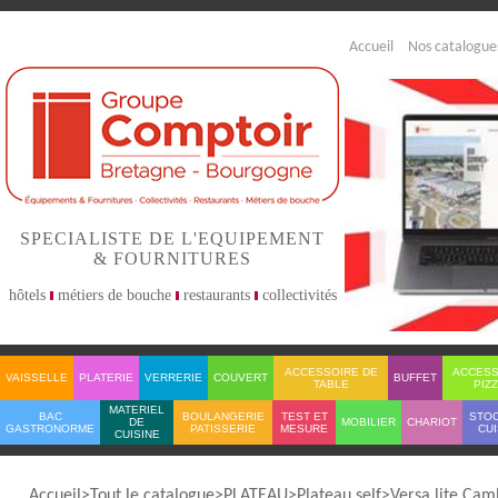
Accueil
Nos catalogue
SPECIALISTE DE L'EQUIPEMENT
& FOURNITURES
hôtels
métiers de bouche
restaurants
collectivités
ACCESSOIRE DE
ACCESS
VAISSELLE
PLATERIE
VERRERIE
COUVERT
BUFFET
TABLE
PIZ
MATERIEL
BAC
BOULANGERIE
TEST ET
STO
DE
MOBILIER
CHARIOT
GASTRONORME
PATISSERIE
MESURE
CUI
CUISINE
Accueil
Tout le catalogue
PLATEAU
Plateau self
Versa lite Cam