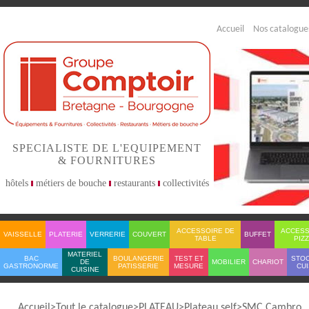
Accueil
Nos catalogue
SPECIALISTE DE L'EQUIPEMENT
& FOURNITURES
hôtels
métiers de bouche
restaurants
collectivités
ACCESSOIRE DE
ACCESS
VAISSELLE
PLATERIE
VERRERIE
COUVERT
BUFFET
TABLE
PIZ
MATERIEL
BAC
BOULANGERIE
TEST ET
STO
DE
MOBILIER
CHARIOT
GASTRONORME
PATISSERIE
MESURE
CUI
CUISINE
Accueil
Tout le catalogue
PLATEAU
Plateau self
SMC Cambro