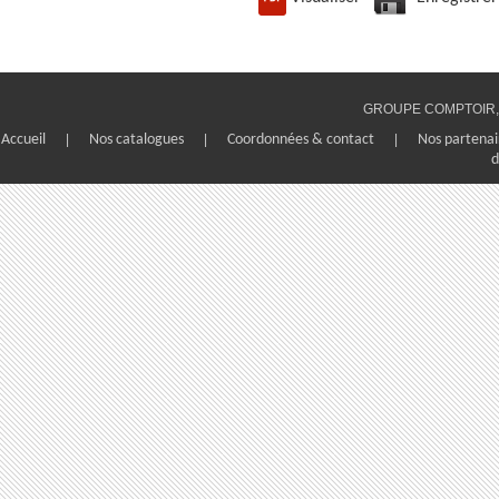
GROUPE COMPTOIR, 1
Accueil
|
Nos catalogues
|
Coordonnées & contact
|
Nos partenai
d