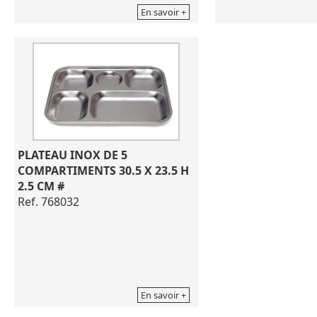
séchage.
séchage.
En savoir +
Made in France
Coloris nuage vert
Dimensions de 46X36 cm
Dimensions de 46
Coloris nevada gris
Made in France
PLATEAU INOX DE 5 
COMPARTIMENTS 30.5 X 23.5 H 
2.5 CM #
Ref. 768032
En savoir +