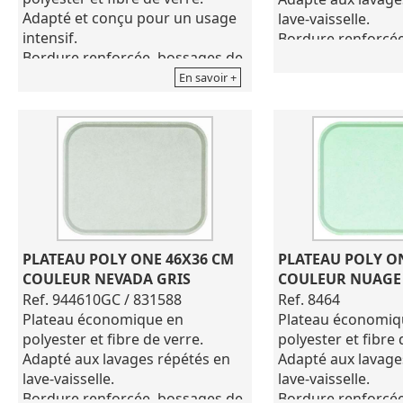
Adapté et conçu pour un usage
lave-vaisselle.
intensif.
Bordure renforcée
Bordure renforcée, bossages de
séchage.
séchage.
Coloris nuage ble
En savoir +
Poids : 525grs (+/- 25grs)
Dimensions de 46
Plateau optimisé en taille et en
Made in France
poids.
Comprenant des poignées pour
faciliter sa préhension, idéal
pour les enfants .
Fabrication française
Coloris nevada gris
Dimensions de 42X31 cm
PLATEAU POLY ONE 46X36 CM 
PLATEAU POLY ON
COULEUR NEVADA GRIS
COULEUR NUAGE
Ref. 944610GC / 831588
Ref. 8464
Plateau économique en
Plateau économiq
polyester et fibre de verre.
polyester et fibre 
Adapté aux lavages répétés en
Adapté aux lavage
lave-vaisselle.
lave-vaisselle.
Bordure renforcée, bossages de
Bordure renforcée