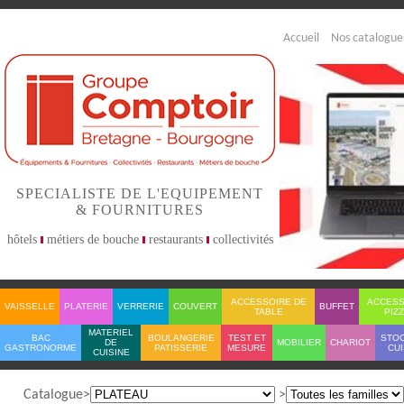
Accueil
Nos catalogue
SPECIALISTE DE L'EQUIPEMENT
& FOURNITURES
hôtels
métiers de bouche
restaurants
collectivités
ACCESSOIRE DE
ACCESS
VAISSELLE
PLATERIE
VERRERIE
COUVERT
BUFFET
TABLE
PIZ
MATERIEL
BAC
BOULANGERIE
TEST ET
STO
DE
MOBILIER
CHARIOT
GASTRONORME
PATISSERIE
MESURE
CUI
CUISINE
Catalogue