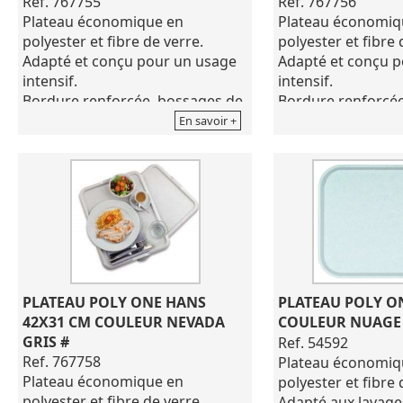
Ref. 767755
Ref. 767756
Plateau économique en
Plateau économiq
polyester et fibre de verre.
polyester et fibre 
Adapté et conçu pour un usage
Adapté et conçu 
intensif.
intensif.
Bordure renforcée, bossages de
Bordure renforcée
séchage.
séchage.
En savoir +
Poids : 525grs (+/- 25grs)
Poids : 525grs (+/-
Plateau optimisé en taille et en
Plateau optimisé en
poids.
poids.
Comprenant des poignées pour
Comprenant des p
faciliter sa préhension, idéal
faciliter sa préhen
pour les enfants .
pour les enfants .
Fabrication française
Fabrication frança
Coloris nuage vert
Coloris nuage ros
Dimensions de 42X31 cm
Dimensions de 42
PLATEAU POLY ONE HANS 
PLATEAU POLY ON
42X31 CM COULEUR NEVADA 
COULEUR NUAGE
GRIS #
Ref. 54592
Ref. 767758
Plateau économiq
Plateau économique en
polyester et fibre 
polyester et fibre de verre.
Adapté aux lavage