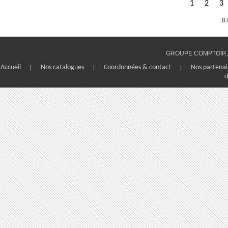
1
2
3
87
GROUPE COMPTOIR, 1
Accueil
|
Nos catalogues
|
Coordonnées & contact
|
Nos partenai
d