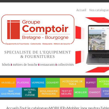
Accueil
Nos catalogue
SPECIALISTE DE L'EQUIPEMENT
& FOURNITURES
hôtels
métiers de bouche
restaurants
collectivités
ACCESSOIRE DE
ACCESS
VAISSELLE
PLATERIE
VERRERIE
COUVERT
BUFFET
TABLE
PIZ
MATERIEL
BAC
BOULANGERIE
TEST ET
STO
DE
MOBILIER
CHARIOT
GASTRONORME
PATISSERIE
MESURE
CUI
CUISINE
Accueil
Tout le catalogue
MOBILIER
Mobiler inox neutre
Table