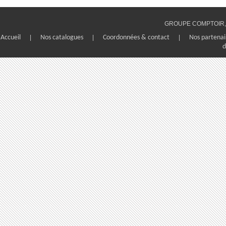
GROUPE COMPTOIR, 1
Accueil
|
Nos catalogues
|
Coordonnées & contact
|
Nos partenai
d