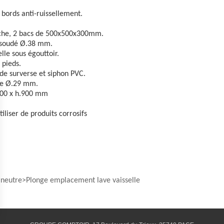
 bords anti-ruissellement.
uche, 2 bacs de 500x500x300mm.
 soudé Ø.38 mm.
le sous égouttoir.
 pieds.
de surverse et siphon PVC.
le Ø.29 mm.
00 x h.900 mm
tiliser de produits corrosifs
 neutre
Plonge emplacement lave vaisselle