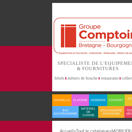
SPECIALISTE DE L'EQUIPEM
& FOURNITURES
hôtels
métiers de bouche
restaurants
collect
AC
VAISSELLE
PLATERIE
VERRERIE
COUVERT
MATERIEL
BAC
BOULANGERIE
TES
DE
GASTRONORME
PATISSERIE
ME
CUISINE
Accueil
Tout le catalogue
MOBILIER