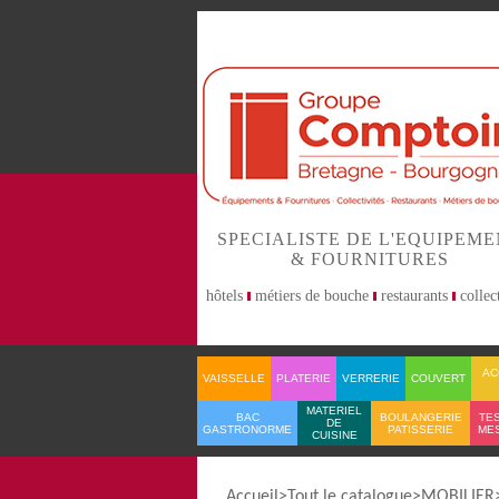
SPECIALISTE DE L'EQUIPEM
& FOURNITURES
hôtels
métiers de bouche
restaurants
collect
AC
VAISSELLE
PLATERIE
VERRERIE
COUVERT
MATERIEL
BAC
BOULANGERIE
TES
DE
GASTRONORME
PATISSERIE
ME
CUISINE
Accueil
Tout le catalogue
MOBILIER