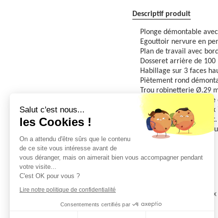
Descriptif produit
Plonge démontable avec
Egouttoir nervure en pen
Plan de travail avec bord
Dosseret arrière de 100 
Habillage sur 3 faces h
Piètement rond démonta
Trou robinetterie Ø.29 
Livrée avec bonde, tube 
Salut c'est nous...
Encombrement : 1400 x
les Cookies !
Installation par le client.
Pour l'entretien ne pas u
On a attendu d'être sûrs que le contenu
de ce site vous intéresse avant de
Qté minimum:1 Unité
vous déranger, mais on aimerait bien vous accompagner pendant
Commande par:1 Unité
votre visite...
C'est OK pour vous ?
Famille(s)
Lire notre politique de confidentialité
MOBILIER
Mobiler inox
Consentements certifiés par