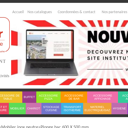
Accueil
Nos catalogues
Coordonnées & contact
Nos partenaires
ENT
ivités
CESSOIRE DE
ACCESSOIRE
ACCESSOIRE
ACCESSOIRE
AC
BUFFET
TABLE
PIZZA
DE BAR
AFFICHAGE
A
T ET
STOCKAGE
TRANSPORT
MATERIEL
MOBILIER
CHARIOT
HYGIENE
SURE
CUISINE
ISOTHERME
ELECTRIQUE/GAZ
Mobiler inox neutre
Plonge bac 600 X 500 mm