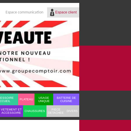
Espace client
Espace communication
Réf.
Identifiant
Mot de passe
Mot de passe oublié ?
CESSOIRE
USAGE
BATTERIE DE
PLATEAU
CCUEIL
UNIQUE
CUISINE
VETEMENT ET
PIECE
CHAUSSURES
DIVERS
ACCESSOIRE
DETACHEE