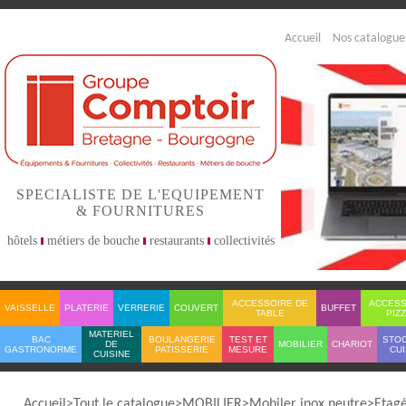
Accueil
Nos catalogue
SPECIALISTE DE L'EQUIPEMENT
& FOURNITURES
hôtels
métiers de bouche
restaurants
collectivités
ACCESSOIRE DE
ACCESS
VAISSELLE
PLATERIE
VERRERIE
COUVERT
BUFFET
TABLE
PIZ
MATERIEL
BAC
BOULANGERIE
TEST ET
STO
DE
MOBILIER
CHARIOT
GASTRONORME
PATISSERIE
MESURE
CUI
CUISINE
Accueil
Tout le catalogue
MOBILIER
Mobiler inox neutre
Etag