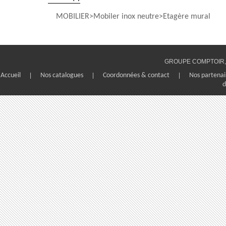
MOBILIER
Mobiler inox neutre
Etagère mural
GROUPE COMPTOIR, 1
Accueil
|
Nos catalogues
|
Coordonnées & contact
|
Nos partenai
d