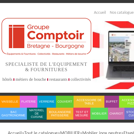
Accueil
Nos catalogue
SPECIALISTE DE L'EQUIPEMENT
& FOURNITURES
hôtels
métiers de bouche
restaurants
collectivités
ACCESSOIRE DE
ACCESS
VAISSELLE
PLATERIE
VERRERIE
COUVERT
BUFFET
TABLE
PIZ
MATERIEL
BAC
BOULANGERIE
TEST ET
STO
DE
MOBILIER
CHARIOT
GASTRONORME
PATISSERIE
MESURE
CUI
CUISINE
Accueil
Tout le catalogue
MOBILIER
Mobiler inox neutre
Etag