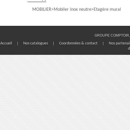
MOBILIER
Mobiler inox neutre
Etagère mural
GROUPE COMPTOIR, 1
Accueil
|
Nos catalogues
|
Coordonnées & contact
|
Nos partenai
d