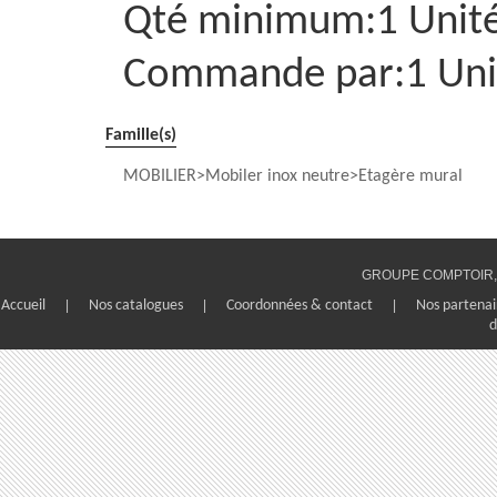
Qté minimum:1 Unit
Commande par:1 Uni
Famille(s)
MOBILIER
Mobiler inox neutre
Etagère mural
GROUPE COMPTOIR, 1
Accueil
|
Nos catalogues
|
Coordonnées & contact
|
Nos partenai
d