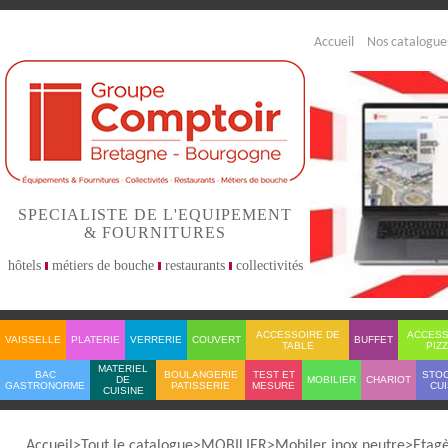
Accueil
Nos catalogue
SPECIALISTE DE L'EQUIPEMENT
& FOURNITURES
hôtels
métiers de bouche
restaurants
collectivités
ACCESSOIRE DE
ACCESS
VAISSELLE
PLATERIE
VERRERIE
COUVERT
BUFFET
TABLE
PIZ
MATERIEL
BAC
BOULANGERIE
TEST ET
STO
DE
MOBILIER
CHARIOT
GASTRONORME
PATISSERIE
MESURE
CUI
CUISINE
Accueil
Tout le catalogue
MOBILIER
Mobiler inox neutre
Etag