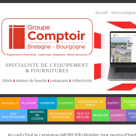
Accueil
Nos catalogue
SPECIALISTE DE L'EQUIPEMENT
& FOURNITURES
hôtels
métiers de bouche
restaurants
collectivités
ACCESSOIRE DE
ACCESS
VAISSELLE
PLATERIE
VERRERIE
COUVERT
BUFFET
TABLE
PIZ
MATERIEL
BAC
BOULANGERIE
TEST ET
STO
DE
MOBILIER
CHARIOT
GASTRONORME
PATISSERIE
MESURE
CUI
CUISINE
Accueil
Tout le catalogue
MOBILIER
Mobiler inox neutre
Etag