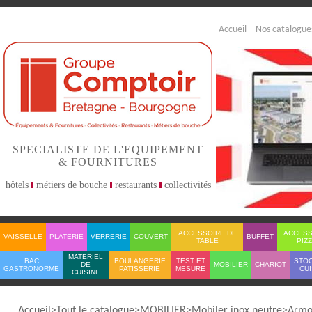
Accueil
Nos catalogue
SPECIALISTE DE L'EQUIPEMENT
& FOURNITURES
hôtels
métiers de bouche
restaurants
collectivités
ACCESSOIRE DE
ACCESS
VAISSELLE
PLATERIE
VERRERIE
COUVERT
BUFFET
TABLE
PIZ
MATERIEL
BAC
BOULANGERIE
TEST ET
STO
DE
MOBILIER
CHARIOT
GASTRONORME
PATISSERIE
MESURE
CUI
CUISINE
Accueil
Tout le catalogue
MOBILIER
Mobiler inox neutre
Armo