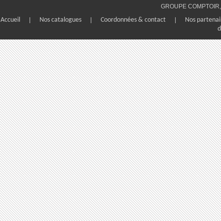
GROUPE COMPTOIR, 1
Accueil
|
Nos catalogues
|
Coordonnées & contact
|
Nos partenai
d