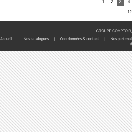
1
2
3
4
12
GROUPE COMPTOIR, 1
Accueil
|
Nos catalogues
|
Coordonnées & contact
|
Nos partenai
d