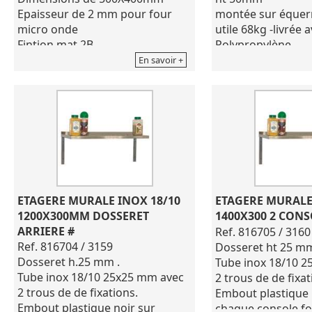
Epaisseur de 2 mm pour four
montée sur équer
micro onde
utile 68kg -livrée
Fintion mat 2B
Polypropylène
Pour l'entretien ne pas utiliser
Coloris gris
En savoir +
de produits corrosifs
Dimensions de 9
ETAGERE MURALE INOX 18/10 
ETAGERE MURALE 
1200X300MM DOSSERET 
1400X300 2 CONS
ARRIERE #
Ref. 816705 / 3160
Ref. 816704 / 3159
Dosseret ht 25 mm
Dosseret h.25 mm .
Tube inox 18/10 
Tube inox 18/10 25x25 mm avec
2 trous de de fixat
2 trous de de fixations.
Embout plastique 
Embout plastique noir sur
chaque console fo