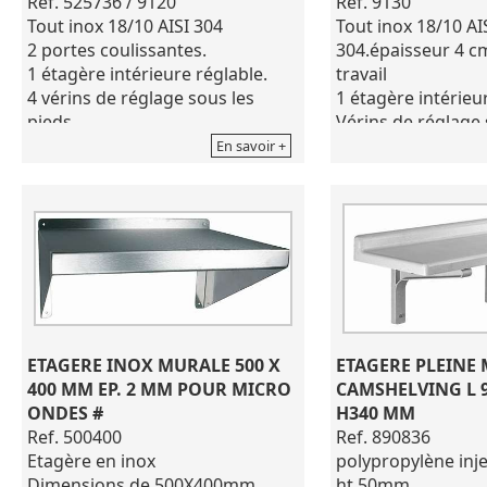
Ref. 525736 / 9120
Ref. 9130
Tout inox 18/10 AISI 304
Tout inox 18/10 AI
2 portes coulissantes.
304.épaisseur 4 c
1 étagère intérieure réglable.
travail
4 vérins de réglage sous les
1 étagère intérieu
pieds.
Vérins de réglage 
Encombrement : 2000 x 700 x ht
Encombrement : 14
En savoir +
850 mm.
850 mm.
ETAGERE INOX MURALE 500 X 
ETAGERE PLEINE 
400 MM EP. 2 MM POUR MICRO 
CAMSHELVING L 91
ONDES #
H340 MM
Ref. 500400
Ref. 890836
Etagère en inox
polypropylène inje
Dimensions de 500X400mm
ht 50mm