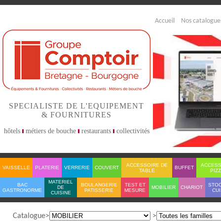
Accueil
Nos catalogue
SPECIALISTE DE L'EQUIPEMENT
& FOURNITURES
hôtels
métiers de bouche
restaurants
collectivités
ACCESSOIRE DE
ACCESS
VAISSELLE
PLATERIE
VERRERIE
COUVERT
BUFFET
TABLE
PIZ
MATERIEL
BAC
BOULANGERIE
TEST ET
STO
DE
MOBILIER
CHARIOT
GASTRONORME
PATISSERIE
MESURE
CUI
CUISINE
Catalogue