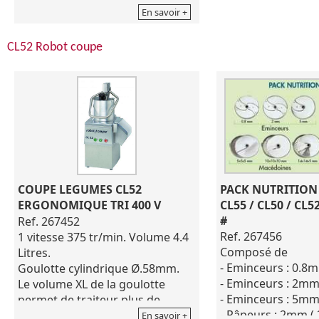
En savoir +
CL52 Robot coupe
COUPE LEGUMES CL52 
PACK NUTRITION
ERGONOMIQUE TRI 400 V
CL55 / CL50 / CL52
#
Ref. 267452
Ref. 267456
1 vitesse 375 tr/min. Volume 4.4
Composé de
Litres.
- Eminceurs : 0.8
Goulotte cylindrique Ø.58mm.
- Eminceurs : 2mm
Le volume XL de la goulotte
- Eminceurs : 5mm
permet de traiteur plus de
- Râpeurs : 2mm (
volume en 1 opération.
En savoir +