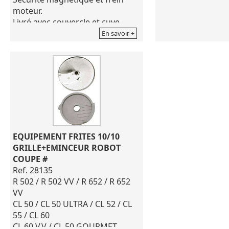
moteur.
Livré avec couvercle et cuve
métallique.
En savoir +
Couvercle amovible composé de
2 goulottes : 1 grande demi lune
et 1 goulotte cylindrique
Ø.58mm.
Tri 400v. Puissance 600W
Dimensions : h 590 x l 350 x 320
mm
EQUIPEMENT FRITES 10/10 
GRILLE+EMINCEUR ROBOT 
COUPE #
Ref. 28135
R 502 / R 502 VV / R 652 / R 652
VV
CL 50 / CL 50 ULTRA / CL 52 / CL
55 / CL 60
CL 60 V.V / CL 50 GOURMET