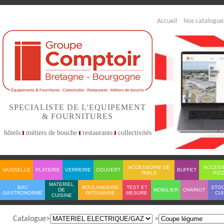
Accueil
Nos catalogue
SPECIALISTE DE L'EQUIPEMENT
& FOURNITURES
hôtels
métiers de bouche
restaurants
collectivités
ACCESSOIRE DE
ACCESS
VAISSELLE
PLATERIE
VERRERIE
COUVERT
BUFFET
TABLE
PIZ
MATERIEL
BAC
BOULANGERIE
TEST ET
STO
DE
MOBILIER
CHARIOT
GASTRONORME
PATISSERIE
MESURE
CUI
CUISINE
Catalogue