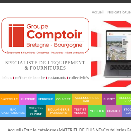
Accueil
Nos catalogue
SPECIALISTE DE L'EQUIPEMENT
& FOURNITURES
hôtels
métiers de bouche
restaurants
collectivités
ACCESSOIRE DE
ACCESS
VAISSELLE
PLATERIE
VERRERIE
COUVERT
BUFFET
TABLE
PIZ
MATERIEL
BAC
BOULANGERIE
TEST ET
STO
DE
MOBILIER
CHARIOT
GASTRONORME
PATISSERIE
MESURE
CUI
CUISINE
Accueil
Tout le catalogue
MATERIEL DE CUISINE
Coutellerie
Ga