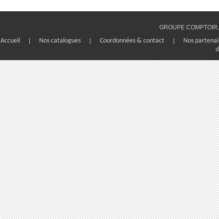
GROUPE COMPTOIR, 1
Accueil
|
Nos catalogues
|
Coordonnées & contact
|
Nos partenai
d