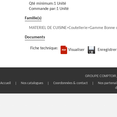
Qté minimum:1 Unité
Commande par:1 Unité
Famille(s)
MATERIEL DE CUISINE
Coutellerie
Gamme Bonne c
Documents
Fiche technique:
Visualiser
Enregistrer
GROUPE COMPTOIR, 1
Accueil
|
Nos catalogues
|
Coordonnées & contact
|
Nos partenai
d