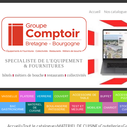
Accueil
Nos catalogue
SPECIALISTE DE L'EQUIPEMENT
& FOURNITURES
hôtels
métiers de bouche
restaurants
collectivités
ACCESSOIRE DE
ACCESS
VAISSELLE
PLATERIE
VERRERIE
COUVERT
BUFFET
TABLE
PIZ
MATERIEL
BAC
BOULANGERIE
TEST ET
STO
DE
MOBILIER
CHARIOT
GASTRONORME
PATISSERIE
MESURE
CUI
CUISINE
Accueil
Tout le catalogue
MATERIEL DE CUISINE
Coutellerie
G