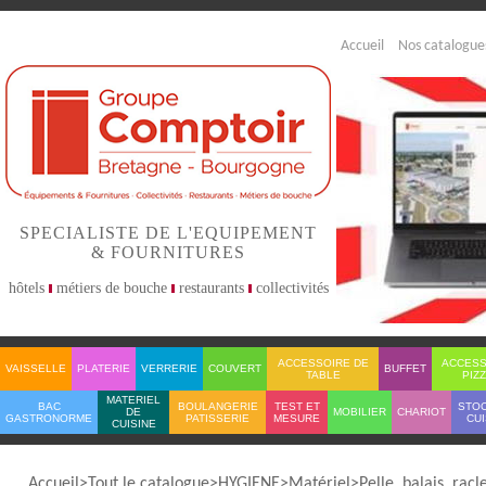
Accueil
Nos catalogue
SPECIALISTE DE L'EQUIPEMENT
& FOURNITURES
hôtels
métiers de bouche
restaurants
collectivités
ACCESSOIRE DE
ACCESS
VAISSELLE
PLATERIE
VERRERIE
COUVERT
BUFFET
TABLE
PIZ
MATERIEL
BAC
BOULANGERIE
TEST ET
STO
DE
MOBILIER
CHARIOT
GASTRONORME
PATISSERIE
MESURE
CUI
CUISINE
Accueil
Tout le catalogue
HYGIENE
Matériel
Pelle, balais, racl