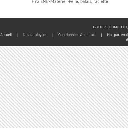
HYGIENE
Matériel
Pelle, balais, raclette
GROUPE COMPTOIR, 1
Accueil
|
Nos catalogues
|
Coordonnées & contact
|
Nos partenai
d