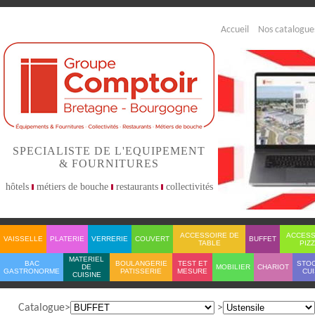
Accueil
Nos catalogue
SPECIALISTE DE L'EQUIPEMENT
& FOURNITURES
hôtels
métiers de bouche
restaurants
collectivités
ACCESSOIRE DE
ACCESS
VAISSELLE
PLATERIE
VERRERIE
COUVERT
BUFFET
TABLE
PIZ
MATERIEL
BAC
BOULANGERIE
TEST ET
STO
DE
MOBILIER
CHARIOT
GASTRONORME
PATISSERIE
MESURE
CUI
CUISINE
Catalogue