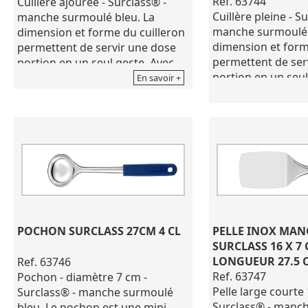
Ref. 63744
Cuillère ajourée - Surclass® -
Cuillère pleine - S
manche surmoulé bleu. La
manche surmoulé 
dimension et forme du cuilleron
dimension et form
permettent de servir une dose
permettent de ser
portion en un seul geste. Avec
portion en un seul
ses bords arrondis, la cuillère
En savoir +
ses bords arrondis,
ajourée Surclass permet de bien
ajourée Surclass 
récupérer les mets dans les bacs
récupérer les met
ou plats. Les trous permettent
ou plats.
d'évacuer les jus ou les sauces.
Lame en acier ino
Lame en acier inoxydable 1Cr17,
lame découpée et
lame découpée et emboutie, à
soir postiche, cuil
soie postiche, cuilleron percé.
Manche en polypr
Manche en polypropylène
surmoulé de colori
surmoulé de coloris bleu.
Passe au lave-vais
Passe au lave-vaisselle, ne pas
POCHON SURCLASS 27CM 4 CL
PELLE INOX MAN
utiliser de produti
utiliser de produits corrosifs (ex:
SURCLASS 16 X 7 
eau de javel...)
eau de javel...)
LONGUEUR 27.5 
Ref. 63746
Répond aux préco
Répond aux préconisations
Ref. 63747
Pochon - diamètre 7 cm -
HACCP.
HACCP
Pelle large courte 
Surclass® - manche surmoulé
Surclass® - manc
bleu. Le pochon est une mini