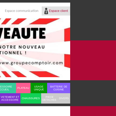
Espace client
Espace communication
Réf.
Identifiant
Mot de passe
Mot de passe oublié ?
CESSOIRE
USAGE
BATTERIE DE
PLATEAU
CCUEIL
UNIQUE
CUISINE
VETEMENT ET
PIECE
CHAUSSURES
DIVERS
ACCESSOIRE
DETACHEE