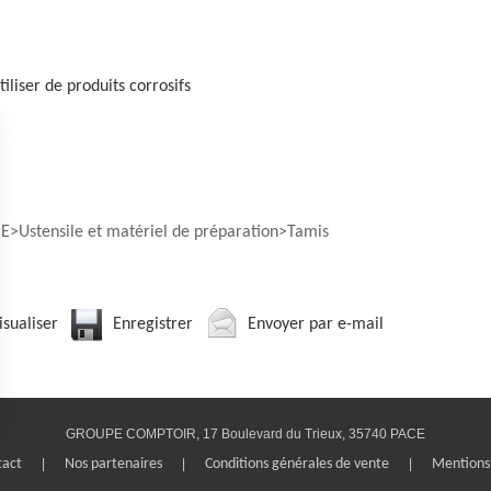
tiliser de produits corrosifs
IE
Ustensile et matériel de préparation
Tamis
isualiser
Enregistrer
Envoyer par e-mail
GROUPE COMPTOIR, 17 Boulevard du Trieux, 35740 PACE
s Options
tact
|
Nos partenaires
|
Conditions générales de vente
|
Mentions 