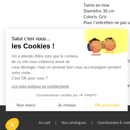
Tamis en inox
Diamètre 30 cm
Coloris: Gris
Pour l'entretien ne pas u
Qté minimum:1 Unité
Salut c'est nous...
Commande par:1 Unité
les Cookies !
Famille(s)
On a attendu d'être sûrs que le contenu
BOULANGERIE PATISSER
de ce site vous intéresse avant de
vous déranger, mais on aimerait bien vous accompagner pendant
Documents
votre visite...
C'est OK pour vous ?
Fiche technique:
V
Lire notre politique de confidentialité
Consentements certifiés par
Non merci
Je choisis
OK pour moi
Axeptio consent
Plateforme de Gestion du Consentement : Personnalisez vo
Accueil
|
Nos catalogues
|
Coordonnées & con