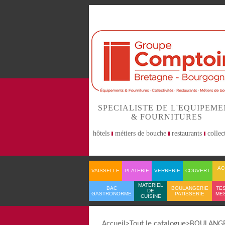
SPECIALISTE DE L'EQUIPEM
& FOURNITURES
hôtels
métiers de bouche
restaurants
collect
AC
VAISSELLE
PLATERIE
VERRERIE
COUVERT
MATERIEL
BAC
BOULANGERIE
TES
DE
GASTRONORME
PATISSERIE
ME
CUISINE
Accueil
Tout le catalogue
BOULANGER