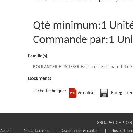
Qté minimum:1 Unit
Commande par:1 Uni
Famille(s)
BOULANGERIE PATISSERIE
Ustensile et matériel de
Documents
Fiche technique:
Visualiser
Enregistrer
GROUPE COMPTOIR, 1
Accueil
|
Nos catalogues
|
Coordonnées & contact
|
Nos partenai