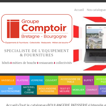
Accueil
Nos catalogue
SPECIALISTE DE L'EQUIPEMENT
& FOURNITURES
hôtels
métiers de bouche
restaurants
collectivités
ACCESSOIRE DE
ACCESS
VAISSELLE
PLATERIE
VERRERIE
COUVERT
BUFFET
TABLE
PIZ
MATERIEL
BAC
BOULANGERIE
TEST ET
STO
DE
MOBILIER
CHARIOT
GASTRONORME
PATISSERIE
MESURE
CUI
CUISINE
Accueil
Tout le catalogue
BOULANGERIE PATISSERIE
Ustensile 