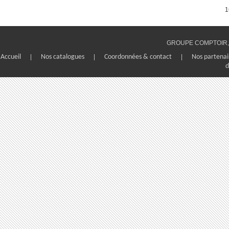
1
GROUPE COMPTOIR, 1
Accueil
|
Nos catalogues
|
Coordonnées & contact
|
Nos partenai
d