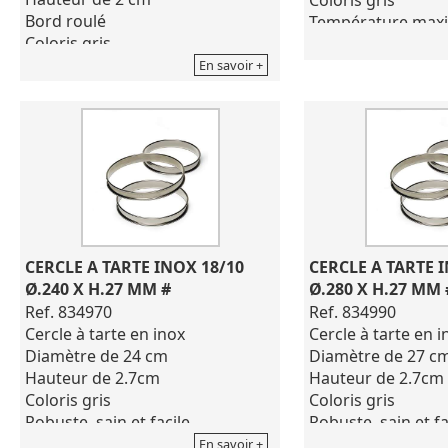
Bord roulé
Température max
Coloris gris
d'utilisation supp
Dimensions de 8X
En savoir +
A la fois simplet et
vous permettra de
vos délicieux tart
Pour le nettoyage,
de produits corros
eau de javel, déter
CERCLE A TARTE INOX 18/10 
CERCLE A TARTE I
Ø.240 X H.27 MM #
Ø.280 X H.27 MM 
Ref. 834970
Ref. 834990
Cercle à tarte en inox
Cercle à tarte en i
Diamètre de 24 cm
Diamètre de 27 c
Hauteur de 2.7cm
Hauteur de 2.7cm
Coloris gris
Coloris gris
Robuste, sain et facile
Robuste, sain et fa
d'entretien, pour une cuisson
d'entretien, pour 
En savoir +