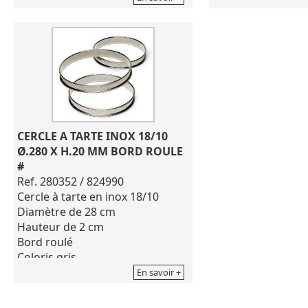
parfaite dorée et homogène!
parfaite dorée et
Fabrication française
Fabrication frança
Dimensions de 24X24XX2.7 cm
Dimensions de 27
Pour le nettoyage, ne pas utiliser
Pour le nettoyage,
de produits corrosifs tels que
de produits corros
eau de javel, détergent.
eau de javel, déte
Bien sécher après lavage
Bien sécher après
Ne passe pas au micro-onde
Ne passe pas au 
CERCLE A TARTE INOX 18/10 
Ø.280 X H.20 MM BORD ROULE 
#
Ref. 280352 / 824990
Cercle à tarte en inox 18/10
Diamètre de 28 cm
Hauteur de 2 cm
Bord roulé
Coloris gris
En savoir +