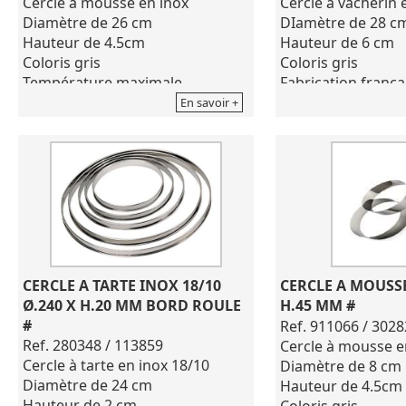
Cercle à mousse en inox
Cercle à vacherin 
Diamètre de 26 cm
DIamètre de 28 c
Hauteur de 4.5cm
Hauteur de 6 cm
Coloris gris
Coloris gris
Température maximale
Fabrication frança
d'utilisation supporté 300°C.
Pour le nettoyage 
En savoir +
Dimensions de 26X26X4.5 cm
de produits corros
A la fois simplet et fonctionnel, il
eau de javel, déter
vous permettra de réaliser tous
Bien sécher après u
vos délicieux tartares, mousses...
Ne passe pas au f
Pour le nettoyage, ne pas utiliser
onde
de produits corrosifs tels que:
eau de javel, détergent...
CERCLE A TARTE INOX 18/10 
CERCLE A MOUSSE
Ø.240 X H.20 MM BORD ROULE 
H.45 MM #
#
Ref. 911066 / 3028
Ref. 280348 / 113859
Cercle à mousse e
Cercle à tarte en inox 18/10
Diamètre de 8 cm
Diamètre de 24 cm
Hauteur de 4.5cm
Hauteur de 2 cm
Coloris gris