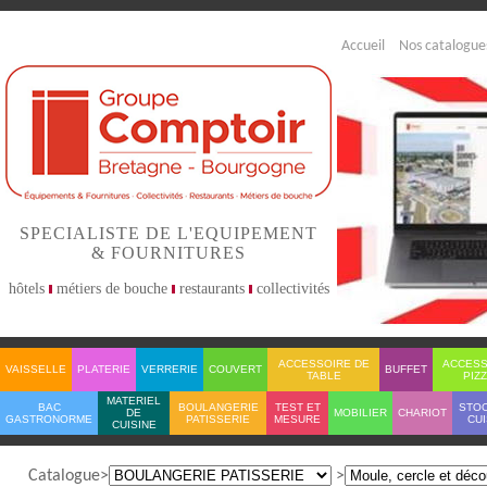
Accueil
Nos catalogue
SPECIALISTE DE L'EQUIPEMENT
& FOURNITURES
hôtels
métiers de bouche
restaurants
collectivités
ACCESSOIRE DE
ACCESS
VAISSELLE
PLATERIE
VERRERIE
COUVERT
BUFFET
TABLE
PIZ
MATERIEL
BAC
BOULANGERIE
TEST ET
STO
DE
MOBILIER
CHARIOT
GASTRONORME
PATISSERIE
MESURE
CUI
CUISINE
Catalogue