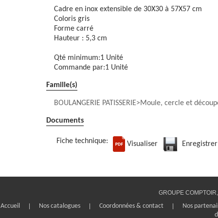
Cadre en inox extensible de 30X30 à 57X57 cm
Coloris gris
Forme carré
Hauteur : 5,3 cm
Qté minimum:1 Unité
Commande par:1 Unité
Famille(s)
BOULANGERIE PATISSERIE
Moule, cercle et découp
Documents
Fiche technique:
Visualiser
Enregistrer
GROUPE COMPTOIR, 1
Accueil
|
Nos catalogues
|
Coordonnées & contact
|
Nos partenai
d