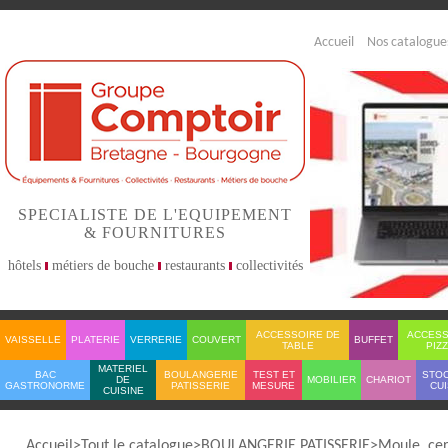
Accueil
Nos catalogue
SPECIALISTE DE L'EQUIPEMENT
& FOURNITURES
hôtels
métiers de bouche
restaurants
collectivités
ACCESSOIRE DE
ACCESS
VAISSELLE
PLATERIE
VERRERIE
COUVERT
BUFFET
TABLE
PIZ
MATERIEL
BAC
BOULANGERIE
TEST ET
STO
DE
MOBILIER
CHARIOT
GASTRONORME
PATISSERIE
MESURE
CUI
CUISINE
Accueil
Tout le catalogue
BOULANGERIE PATISSERIE
Moule, cer