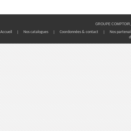
GROUPE COMPTOIR, 1
Accueil
|
Nos catalogues
|
Coordonnées & contact
|
Nos partenai
d