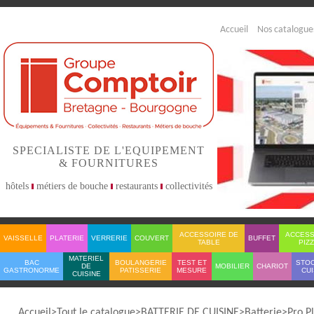
Accueil
Nos catalogue
SPECIALISTE DE L'EQUIPEMENT
& FOURNITURES
hôtels
métiers de bouche
restaurants
collectivités
ACCESSOIRE DE
ACCESS
VAISSELLE
PLATERIE
VERRERIE
COUVERT
BUFFET
TABLE
PIZ
MATERIEL
BAC
BOULANGERIE
TEST ET
STO
DE
MOBILIER
CHARIOT
GASTRONORME
PATISSERIE
MESURE
CUI
CUISINE
Accueil
Tout le catalogue
BATTERIE DE CUISINE
Batterie
Pro P