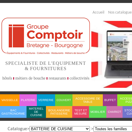
Accueil
Nos catalogue
SPECIALISTE DE L'EQUIPEMENT
& FOURNITURES
hôtels
métiers de bouche
restaurants
collectivités
ACCESSOIRE DE
ACCESS
VAISSELLE
PLATERIE
VERRERIE
COUVERT
BUFFET
TABLE
PIZ
MATERIEL
BAC
BOULANGERIE
TEST ET
STO
DE
MOBILIER
CHARIOT
GASTRONORME
PATISSERIE
MESURE
CUI
CUISINE
Catalogue