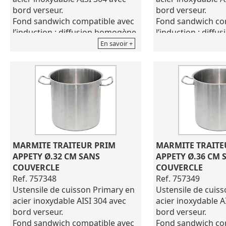
bord verseur.
bord verseur.
Fond sandwich compatible avec
Fond sandwich co
l’induction : diffusion homogène
l’induction : diff
de la chaleur sur tout le fond de
de la chaleur sur 
En savoir +
l’ustensile.
l’ustensile.
Marquage permanant :
Marquage perman
traçabilité.
traçabilité.
Montures inox soudées par
Montures inox so
points multiples.
points multiples.
Caractéristiques optimisées
Diamètre : 240 m
pour une gamme compétitive et
Hauteur : 240 mm
de qualité.
Capacité : 11 L
Hauteur : 220 mm
Poids : 2,1 kg
MARMITE TRAITEUR PRIM 
MARMITE TRAITE
Capacité : 33 L
Coloris gris
APPETY Ø.32 CM SANS 
APPETY Ø.36 CM S
Poids : 6.360 kg
VENDU SANS COU
COUVERCLE
COUVERCLE
Coloris gris
Ref. 757348
Ref. 757349
Diamètre de 45 cm
Ustensile de cuisson Primary en
Ustensile de cuis
VENDU SANS COUVERCLE
acier inoxydable AISI 304 avec
acier inoxydable A
bord verseur.
bord verseur.
Fond sandwich compatible avec
Fond sandwich co