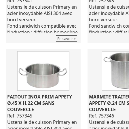
Ref. 757341
Ref. 757343
Ustensile de cuisson Primary en
Ustensile de cuis
acier inoxydable AISI 304 avec
acier inoxydable A
bord verseur.
bord verseur.
Fond sandwich compatible avec
Fond sandwich co
l’induction : diffusion homogène
l’induction : diff
de la chaleur sur tout le fond de
de la chaleur sur 
En savoir +
l’ustensile.
l’ustensile.
Marquage permanant :
Marquage perman
traçabilité.
traçabilité.
Montures inox soudées par
Montures inox so
points multiples.
points multiples.
Caractéristiques optimisées
Caractéristiques 
pour une gamme compétitive et
pour une gamme c
de qualité.
de qualité.
Hauteur : 160 mm
Hauteur : 180 mm
FAITOUT INOX PRIM APPETY 
MARMITE TRAITE
Capacité : 13.5 L
Capacité : 18.3 L
Ø.45 X H.22 CM SANS 
APPETY Ø.24 CM S
Poids : 3,2 kg
Poids : 4 kg
COUVERCLE
COUVERCLE
Diamètre de 32 cm
Diamètre de 36 c
Ref. 757345
Ref. 757346
Coloris gris
Coloris gris
Ustensile de cuisson Primary en
Ustensile de cuis
VENDU SANS COUVERCLE
VENDU SANS COU
acier inoxydable AISI 304 avec
acier inoxydable A