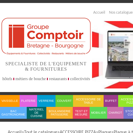
Accueil
Nos catalogue
SPECIALISTE DE L'EQUIPEMENT
& FOURNITURES
hôtels
métiers de bouche
restaurants
collectivités
ACCESSOIRE DE
ACCESS
VAISSELLE
PLATERIE
VERRERIE
COUVERT
BUFFET
TABLE
PIZ
MATERIEL
BAC
BOULANGERIE
TEST ET
STO
DE
MOBILIER
CHARIOT
GASTRONORME
PATISSERIE
MESURE
CUI
CUISINE
Accueil
Tout le catalogue
ACCESSOIRE PIZZA
Plaque
Plaque à 