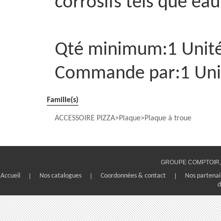
corrosifs tels que eau
Qté minimum:1 Unit
Commande par:1 Uni
Famille(s)
ACCESSOIRE PIZZA
Plaque
Plaque à troue
GROUPE COMPTOIR, 1
Accueil
|
Nos catalogues
|
Coordonnées & contact
|
Nos partenai
d