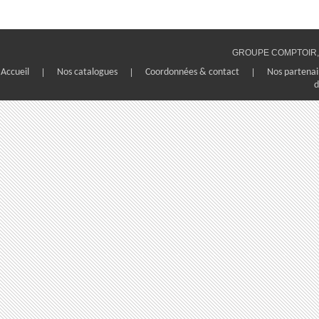
GROUPE COMPTOIR, 1
Accueil
|
Nos catalogues
|
Coordonnées & contact
|
Nos partenai
d