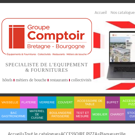
Accueil
Nos catalogue
SPECIALISTE DE L'EQUIPEMENT
& FOURNITURES
hôtels
métiers de bouche
restaurants
collectivités
ACCESSOIRE DE
ACCESS
VAISSELLE
PLATERIE
VERRERIE
COUVERT
BUFFET
TABLE
PIZ
MATERIEL
BAC
BOULANGERIE
TEST ET
STO
DE
MOBILIER
CHARIOT
GASTRONORME
PATISSERIE
MESURE
CUI
CUISINE
Accueil
Tout le catalogue
ACCESSOIRE PIZZA
Plaque
grille