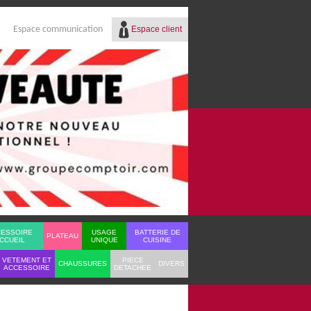
Espace client
Espace communication
Réf.
Identifiant
Mot de passe
Mot de passe oublié ?
CESSOIRE
USAGE
BATTERIE DE
PLATEAU
CCUEIL
UNIQUE
CUISINE
VETEMENT ET
PIECE
CHAUSSURES
DIVERS
ACCESSOIRE
DETACHEE