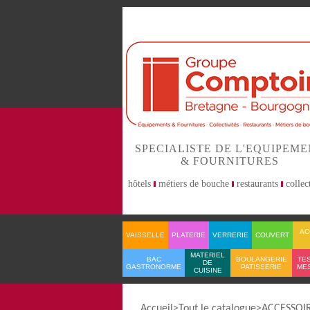
SPECIALISTE DE L'EQUIPEM
& FOURNITURES
hôtels
métiers de bouche
restaurants
collect
AC
VAISSELLE
PLATERIE
VERRERIE
COUVERT
MATERIEL
BAC
BOULANGERIE
TES
DE
GASTRONORME
PATISSERIE
ME
CUISINE
Accueil
Tout le catalogue
ACCESSOIR