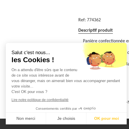
Ref:
774362
Descriptif produit
Panière confectionnée e
Ø15cm x hauteur 9cm
Salut c'est nous...
100% polyester velours 
les Cookies !
Réversible
Très facile d'entretien: 
On a attendu d'être sûrs que le contenu
de ce site vous intéresse avant de
Qté minimum:6 Unité
vous déranger, mais on aimerait bien vous accompagner pendant
Commande par:6 Unité
votre visite...
C'est OK pour vous ?
Famille(s)
Lire notre politique de confidentialité
ACCESSOIRE DE TABLE
Consentements certifiés par
Non merci
Je choisis
OK pour moi
Axeptio consent