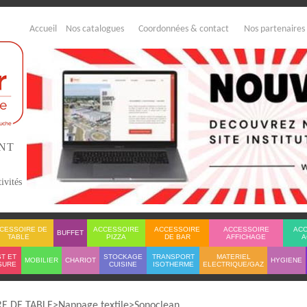
Accueil
Nos catalogues
Coordonnées & contact
Nos partenaires
ENT
ivités
CESSOIRE DE
ACCESSOIRE
ACCESSOIRE
ACCESSOIRE
AC
BUFFET
TABLE
PIZZA
DE BAR
AFFICHAGE
A
T ET
STOCKAGE
TRANSPORT
MATERIEL
MOBILIER
CHARIOT
HYGIENE
SURE
CUISINE
ISOTHERME
ELECTRIQUE/GAZ
E DE TABLE
Nappage textile
Sonoclean