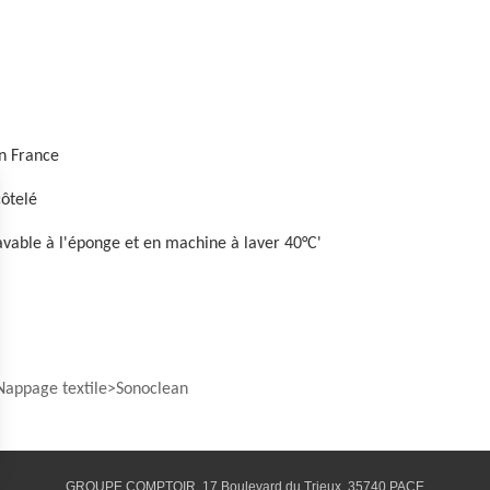
n France
côtelé
lavable à l'éponge et en machine à laver 40°C'
Nappage textile
Sonoclean
GROUPE COMPTOIR, 17 Boulevard du Trieux, 35740 PACE