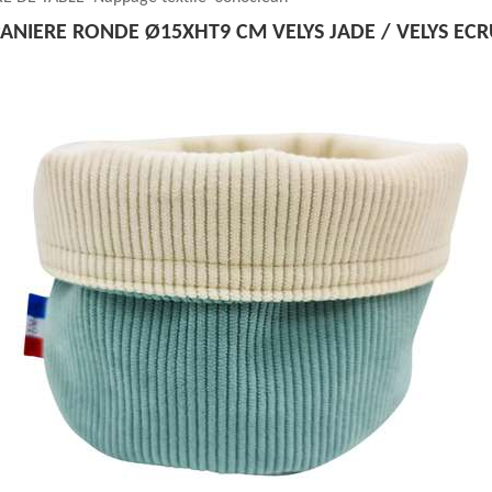
ANIERE RONDE Ø15XHT9 CM VELYS JADE / VELYS EC