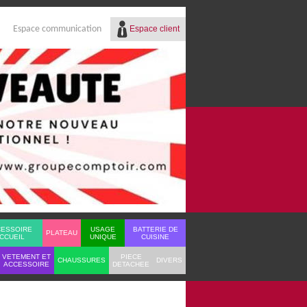
Espace client
Espace communication
Réf.
Identifiant
Mot de passe
Mot de passe oublié ?
CESSOIRE
USAGE
BATTERIE DE
PLATEAU
CCUEIL
UNIQUE
CUISINE
VETEMENT ET
PIECE
CHAUSSURES
DIVERS
ACCESSOIRE
DETACHEE