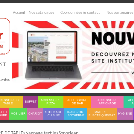
Accueil
Nos catalogues
Coordonnées & contact
Nos partenaires
ENT
ivités
CESSOIRE DE
ACCESSOIRE
ACCESSOIRE
ACCESSOIRE
AC
BUFFET
TABLE
PIZZA
DE BAR
AFFICHAGE
A
T ET
STOCKAGE
TRANSPORT
MATERIEL
MOBILIER
CHARIOT
HYGIENE
SURE
CUISINE
ISOTHERME
ELECTRIQUE/GAZ
E DE TABLE
Nappage textile
Sonoclean