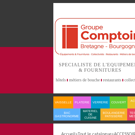
SPECIALISTE DE L'EQUIPEM
& FOURNITURES
hôtels
métiers de bouche
restaurants
collect
AC
VAISSELLE
PLATERIE
VERRERIE
COUVERT
MATERIEL
BAC
BOULANGERIE
TES
DE
GASTRONORME
PATISSERIE
ME
CUISINE
Accueil
Tout le catalogue
ACCESSOIR