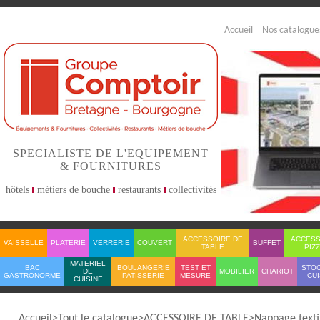
Accueil
Nos catalogue
SPECIALISTE DE L'EQUIPEMENT
& FOURNITURES
hôtels
métiers de bouche
restaurants
collectivités
ACCESSOIRE DE
ACCESS
VAISSELLE
PLATERIE
VERRERIE
COUVERT
BUFFET
TABLE
PIZ
MATERIEL
BAC
BOULANGERIE
TEST ET
STO
DE
MOBILIER
CHARIOT
GASTRONORME
PATISSERIE
MESURE
CUI
CUISINE
Accueil
Tout le catalogue
ACCESSOIRE DE TABLE
Nappage texti