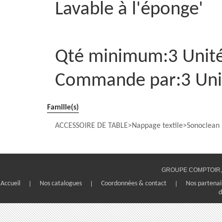
Lavable à l'éponge'
Qté minimum:3 Unit
Commande par:3 Uni
Famille(s)
ACCESSOIRE DE TABLE
Nappage textile
Sonoclean
GROUPE COMPTOIR, 1
Accueil
|
Nos catalogues
|
Coordonnées & contact
|
Nos partenai
d