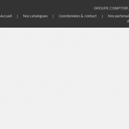
GROUPE COMPTOIR, 1
Accueil
|
Nos catalogues
|
Coordonnées & contact
|
Nos partenai
d