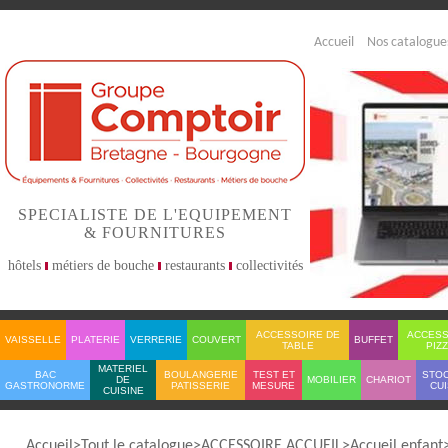
Accueil
Nos catalogue
SPECIALISTE DE L'EQUIPEMENT
& FOURNITURES
hôtels
métiers de bouche
restaurants
collectivités
ACCESSOIRE DE
ACCESS
VAISSELLE
PLATERIE
VERRERIE
COUVERT
BUFFET
TABLE
PIZ
MATERIEL
BAC
BOULANGERIE
TEST ET
STO
DE
MOBILIER
CHARIOT
GASTRONORME
PATISSERIE
MESURE
CUI
CUISINE
Accueil
Tout le catalogue
ACCESSOIRE ACCUEIL
Accueil enfant